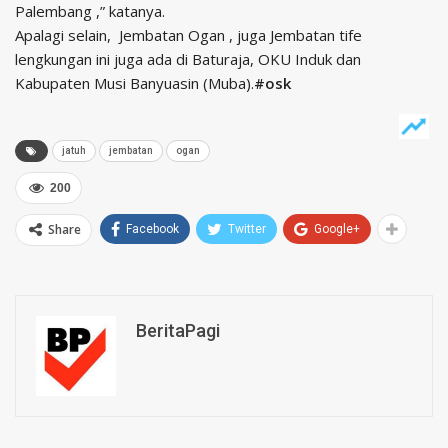
Palembang ,” katanya.
Apalagi selain, Jembatan Ogan , juga Jembatan tife
lengkungan ini juga ada di Baturaja, OKU Induk dan
Kabupaten Musi Banyuasin (Muba).
#osk
jatuh
jembatan
ogan
200
Share
Facebook
Twitter
Google+
BeritaPagi