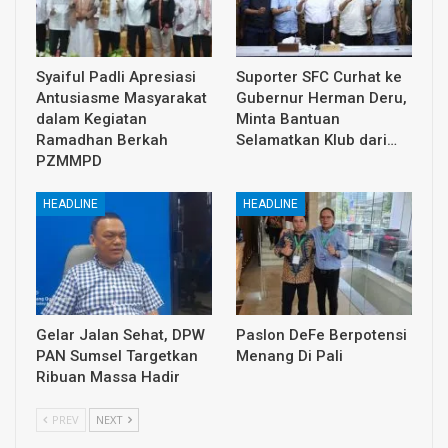
Syaiful Padli Apresiasi
Suporter SFC Curhat ke
Antusiasme Masyarakat
Gubernur Herman Deru,
dalam Kegiatan
Minta Bantuan
Ramadhan Berkah
Selamatkan Klub dari…
PZMMPD
HEADLINE
HEADLINE
Gelar Jalan Sehat, DPW
Paslon DeFe Berpotensi
PAN Sumsel Targetkan
Menang Di Pali
Ribuan Massa Hadir
PREV
NEXT