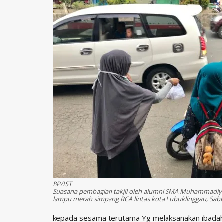
BP/IST
Suasana pembagian takjil oleh alumni SMA Muhammadiyah
lampu merah simpang RCA lintas kota Lubuklinggau, Sabtu
kepada sesama terutama Yg melaksanakan ibadah 