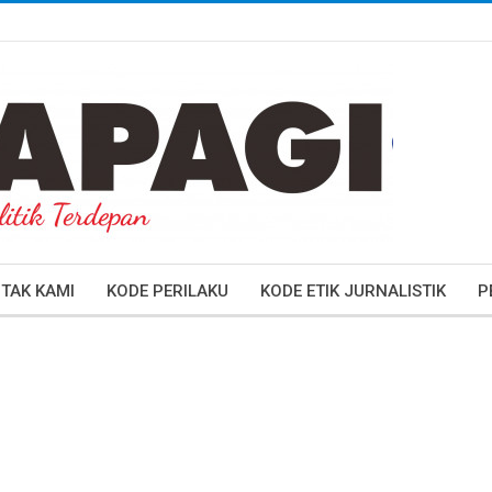
TAK KAMI
KODE PERILAKU
KODE ETIK JURNALISTIK
P