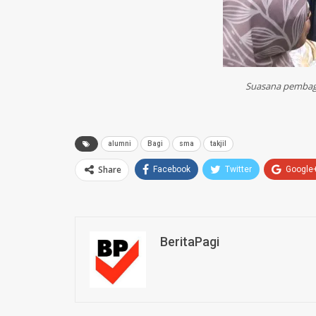
Suasana pembagi
alumni
Bagi
sma
takjil
Share
Facebook
Twitter
Google
BeritaPagi