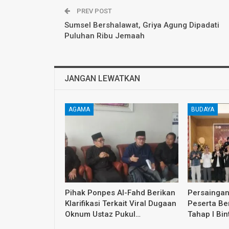
PREV POST
Sumsel Bershalawat, Griya Agung Dipadati
Puluhan Ribu Jemaah
JANGAN LEWATKAN
AGAMA
BUDAYA
Pihak Ponpes Al-Fahd Berikan
Persaingan
Klarifikasi Terkait Viral Dugaan
Peserta Ber
Oknum Ustaz Pukul…
Tahap I Bi