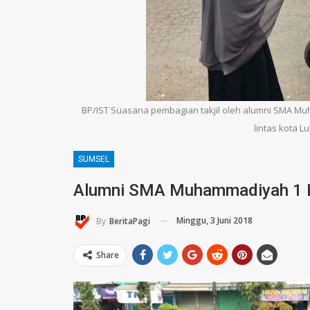
BP/IST Suasana pembagian takjil oleh alumni SMA Mu
lintas kota L
SUMSEL
Alumni SMA Muhammadiyah 1 Lu
Minggu, 3 Juni 2018
By
BeritaPagi
Share