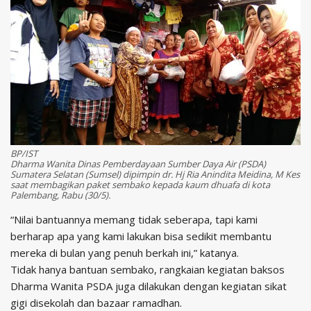
BP/IST
Dharma Wanita Dinas Pemberdayaan Sumber Daya Air (PSDA)
Sumatera Selatan (Sumsel) dipimpin dr. Hj Ria Anindita Meidina, M Kes
saat membagikan paket sembako kepada kaum dhuafa di kota
Palembang, Rabu (30/5).
“Nilai bantuannya memang tidak seberapa, tapi kami
berharap apa yang kami lakukan bisa sedikit membantu
mereka di bulan yang penuh berkah ini,” katanya.
Tidak hanya bantuan sembako, rangkaian kegiatan baksos
Dharma Wanita PSDA juga dilakukan dengan kegiatan sikat
gigi disekolah dan bazaar ramadhan.