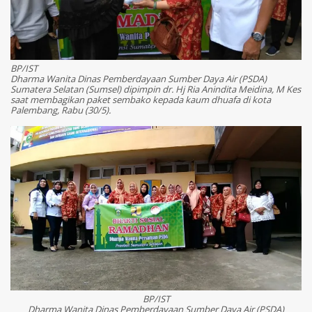
BP/IST
Dharma Wanita Dinas Pemberdayaan Sumber Daya Air (PSDA)
Sumatera Selatan (Sumsel) dipimpin dr. Hj Ria Anindita Meidina, M Kes
saat membagikan paket sembako kepada kaum dhuafa di kota
Palembang, Rabu (30/5).
BP/IST
Dharma Wanita Dinas Pemberdayaan Sumber Daya Air (PSDA)