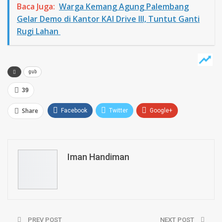
Baca Juga:
Warga Kemang Agung Palembang
Gelar Demo di Kantor KAI Drive III, Tuntut Ganti
Rugi Lahan
gub
39
Share
Facebook
Twitter
Google+
ReddIt
WhatsApp
Pinterest
Email
Iman Handiman
PREV POST
NEXT POST