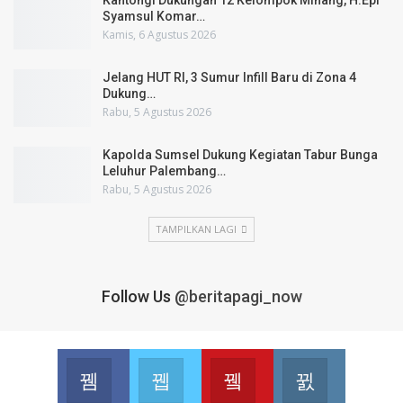
Kantongi Dukungan 12 Kelompok Minang, H.Epi
Syamsul Komar…
Kamis, 6 Agustus 2026
Jelang HUT RI, 3 Sumur Infill Baru di Zona 4
Dukung…
Rabu, 5 Agustus 2026
Kapolda Sumsel Dukung Kegiatan Tabur Bunga
Leluhur Palembang…
Rabu, 5 Agustus 2026
TAMPILKAN LAGI
Follow Us
@beritapagi_now
Facebook
Twitter
Youtube
Instagram
Join us on Facebook
Join us on Twitter
Join us on Youtube
Join us on 