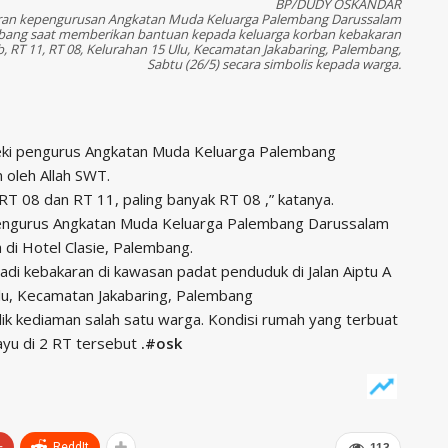
BP/DUDY OSKANDAR
aran kepengurusan Angkatan Muda Keluarga Palembang Darussalam
ang saat memberikan bantuan kepada keluarga korban kebakaran
b, RT 11, RT 08, Kelurahan 15 Ulu, Kecamatan Jakabaring, Palembang,
Sabtu (26/5) secara simbolis kepada warga.
eki pengurus Angkatan Muda Keluarga Palembang
oleh Allah SWT.
T 08 dan RT 11, paling banyak RT 08 ,” katanya.
pengurus Angkatan Muda Keluarga Palembang Darussalam
i Hotel Clasie, Palembang.
jadi kebakaran di kawasan padat penduduk di Jalan Aiptu A
lu, Kecamatan Jakabaring, Palembang
ilik kediaman salah satu warga. Kondisi rumah yang terbuat
yu di 2 RT tersebut
.#osk
+
ReddIt
113