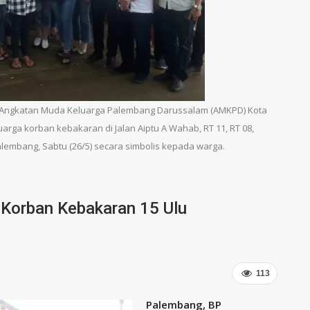
Angkatan Muda Keluarga Palembang Darussalam (AMKPD) Kota
ga korban kebakaran di Jalan Aiptu A Wahab, RT 11, RT 08,
alembang, Sabtu (26/5) secara simbolis kepada warga.
Korban Kebakaran 15 Ulu
113
Palembang, BP