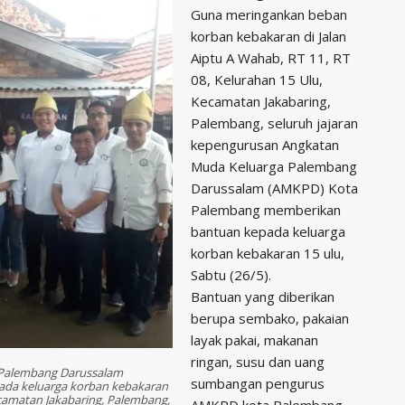
Guna meringankan beban
korban kebakaran di Jalan
Aiptu A Wahab, RT 11, RT
08, Kelurahan 15 Ulu,
Kecamatan Jakabaring,
Palembang, seluruh jajaran
kepengurusan Angkatan
Muda Keluarga Palembang
Darussalam (AMKPD) Kota
Palembang memberikan
bantuan kepada keluarga
korban kebakaran 15 ulu,
Sabtu (26/5).
Bantuan yang diberikan
berupa sembako, pakaian
layak pakai, makanan
ringan, susu dan uang
 Palembang Darussalam
sumbangan pengurus
da keluarga korban kebakaran
Kecamatan Jakabaring, Palembang,
AMKPD kota Palembang