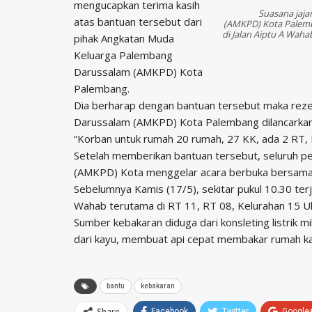
mengucapkan terima kasih
Suasana jaj
atas bantuan tersebut dari
(AMKPD) Kota Palemb
di Jalan Aiptu A Waha
pihak Angkatan Muda
Keluarga Palembang
Darussalam (AMKPD) Kota
Palembang.
Dia berharap dengan bantuan tersebut maka rez
Darussalam (AMKPD) Kota Palembang dilancarkan 
“Korban untuk rumah 20 rumah, 27 KK, ada 2 RT, R
Setelah memberikan bantuan tersebut, seluruh 
(AMKPD) Kota menggelar acara berbuka bersama d
Sebelumnya Kamis (17/5), sekitar pukul 10.30 ter
Wahab terutama di RT 11, RT 08, Kelurahan 15 U
Sumber kebakaran diduga dari konsleting listrik m
dari kayu, membuat api cepat membakar rumah ka
bantu
kebakaran
Share
Facebook
Twitter
Google