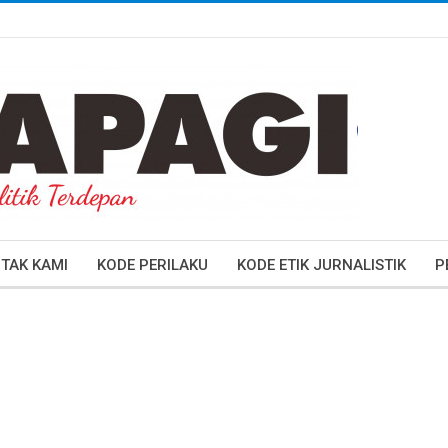
TAK KAMI
KODE PERILAKU
KODE ETIK JURNALISTIK
P