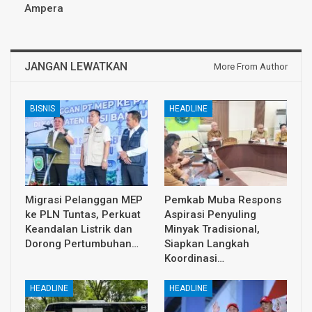
Ampera
JANGAN LEWATKAN
More From Author
BISNIS
HEADLINE
Migrasi Pelanggan MEP
Pemkab Muba Respons
ke PLN Tuntas, Perkuat
Aspirasi Penyuling
Keandalan Listrik dan
Minyak Tradisional,
Dorong Pertumbuhan…
Siapkan Langkah
Koordinasi…
HEADLINE
HEADLINE