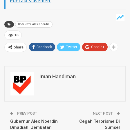
Puncaki Klasemen
Dodi Reza Alex Noerdin
18
Share
Facebook
Twitter
Google+
Iman Handiman
PREV POST
NEXT POST
Gubernur Alex Noerdin
Cegah Terorisme Di
Dihadiahi Jembatan
Sumsel