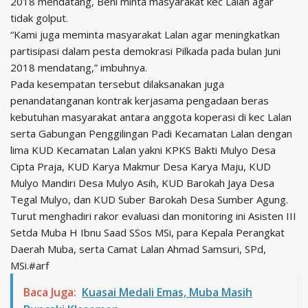
2018 mendatang, Beni minta masyarakat kec Lalan agar
tidak golput.
“Kami juga meminta masyarakat Lalan agar meningkatkan
partisipasi dalam pesta demokrasi Pilkada pada bulan Juni
2018 mendatang,” imbuhnya.
Pada kesempatan tersebut dilaksanakan juga
penandatanganan kontrak kerjasama pengadaan beras
kebutuhan masyarakat antara anggota koperasi di kec Lalan
serta Gabungan Penggilingan Padi Kecamatan Lalan dengan
lima KUD Kecamatan Lalan yakni KPKS Bakti Mulyo Desa
Cipta Praja, KUD Karya Makmur Desa Karya Maju, KUD
Mulyo Mandiri Desa Mulyo Asih, KUD Barokah Jaya Desa
Tegal Mulyo, dan KUD Suber Barokah Desa Sumber Agung.
Turut menghadiri rakor evaluasi dan monitoring ini Asisten III
Setda Muba H Ibnu Saad SSos MSi, para Kepala Perangkat
Daerah Muba, serta Camat Lalan Ahmad Samsuri, SPd,
MSi.#arf
Baca Juga:
Kuasai Medali Emas, Muba Masih