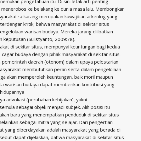
emukan pengetahuan itu. Di sini letak arti penting
u menerobos ke belakang ke dunia masa lalu. Membongkar
syarakat sekarang merupakan kuwajiban arkeolog yang
terdengar kritik, bahwa masyarakat di sekitar situs
engelolaan warisan budaya. Mereka jarang dilibatkan
 keputusan (Sulistyanto, 2009:78).
at di sekitar situs, mempunyai keuntungan bagi kedua
/ cagar budaya dengan pihak masyarakat di sekitar situs.
un pemerintah daerah (otonom) dalam upaya pelestarian
asyarakat membutuhkan peran serta dalam pengelolaan
juga akan memperoleh keuntungan, baik moril maupun
sata warisan budaya dapat memberikan kontribusi yang
ehidupannya
 advokasi (perubahan kebijakan), yakni
semula sebagai objek menjadi subjek. Alih posisi itu
jakan baru yang menempatkan penduduk di sekitar situs
melainkan sebagai mitra yang sejajar. Dari pengertian
at yang diberdayakan adalah masyarakat yang berada di
ersebut dapat dijelaskan, bahwa masyarakat di sekitar situs