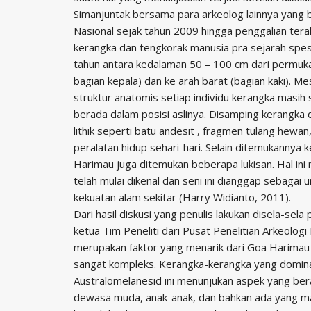
Simanjuntak bersama para arkeolog lainnya yang 
Nasional sejak tahun 2009 hingga penggalian terak
kerangka dan tengkorak manusia pra sejarah spes
tahun antara kedalaman 50 – 100 cm dari permuka
bagian kepala) dan ke arah barat (bagian kaki). Me
struktur anatomis setiap individu kerangka masih 
berada dalam posisi aslinya. Disamping kerangka
lithik seperti batu andesit , fragmen tulang hew
peralatan hidup sehari-hari. Selain ditemukannya
Harimau juga ditemukan beberapa lukisan. Hal in
telah mulai dikenal dan seni ini dianggap sebaga
kekuatan alam sekitar (Harry Widianto, 2011).
Dari hasil diskusi yang penulis lakukan disela-sel
ketua Tim Peneliti dari Pusat Penelitian Arkeolo
merupakan faktor yang menarik dari Goa Harimau
sangat kompleks. Kerangka-kerangka yang dominan
Australomelanesid ini menunjukan aspek yang bera
dewasa muda, anak-anak, dan bahkan ada yang ma