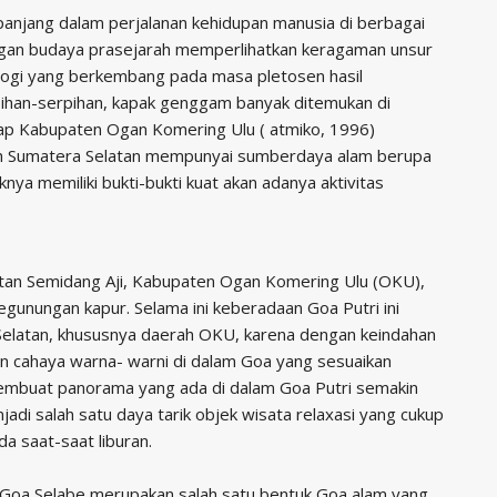
anjang dalam perjalanan kehidupan manusia di berbagai
angan budaya prasejarah memperlihatkan keragaman unsur
logi yang berkembang pada masa pletosen hasil
rpihan-serpihan, kapak genggam banyak ditemukan di
yap Kabupaten Ogan Komering Ulu ( atmiko, 1996)
layah Sumatera Selatan mempunyai sumberdaya alam berupa
ya memiliki bukti-bukti kuat akan adanya aktivitas
atan Semidang Aji, Kabupaten Ogan Komering Ulu (OKU),
gunungan kapur. Selama ini keberadaan Goa Putri ini
 Selatan, khususnya daerah OKU, karena dengan keindahan
aan cahaya warna- warni di dalam Goa yang sesuaikan
 membuat panorama yang ada di dalam Goa Putri semakin
njadi salah satu daya tarik objek wisata relaxasi yang cukup
a saat-saat liburan.
, Goa Selabe merupakan salah satu bentuk Goa alam yang