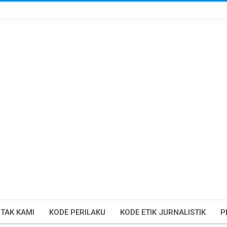
TAK KAMI
KODE PERILAKU
KODE ETIK JURNALISTIK
P