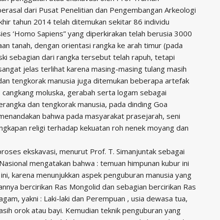
berasal dari Pusat Penelitian dan Pengembangan Arkeologi
hir tahun 2014 telah ditemukan sekitar 86 individu
ies ‘Homo Sapiens” yang diperkirakan telah berusia 3000
an tanah, dengan orientasi rangka ke arah timur (pada
ski sebagian dari rangka tersebut telah rapuh, tetapi
sangat jelas terlihat karena masing-masing tulang masih
 dan tengkorak manusia juga ditemukan beberapa artefak
an, cangkang moluska, gerabah serta logam sebagai
 kerangka dan tengkorak manusia, pada dinding Goa
i menandakan bahwa pada masyarakat prasejarah, seni
i ungkapan religi terhadap kekuatan roh nenek moyang dan
a proses ekskavasi, menurut Prof. T. Simanjuntak sebagai
gi Nasional mengatakan bahwa : temuan himpunan kubur ini
 ini, karena menunjukkan aspek penguburan manusia yang
nya bercirikan Ras Mongolid dan sebagian bercirikan Ras
gam, yakni : Laki-laki dan Perempuan , usia dewasa tua,
sih orok atau bayi. Kemudian teknik penguburan yang