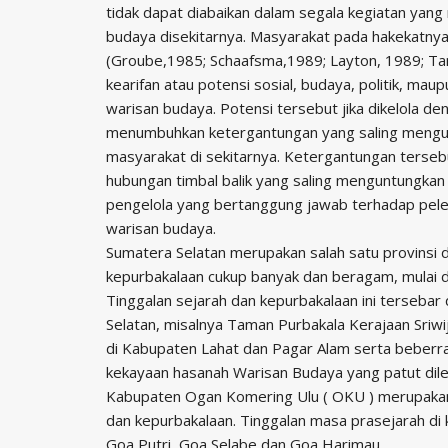
tidak dapat diabaikan dalam segala kegiatan ya
budaya disekitarnya. Masyarakat pada hakekatnya
(Groube,1985; Schaafsma,1989; Layton, 1989; Tan
kearifan atau potensi sosial, budaya, politik, m
warisan budaya. Potensi tersebut jika dikelola 
menumbuhkan ketergantungan yang saling menguntu
masyarakat di sekitarnya. Ketergantungan terseb
hubungan timbal balik yang saling menguntungkan d
pengelola yang bertanggung jawab terhadap pelest
warisan budaya.
Sumatera Selatan merupakan salah satu provinsi di
kepurbakalaan cukup banyak dan beragam, mulai da
Tinggalan sejarah dan kepurbakalaan ini tersebar
Selatan, misalnya Taman Purbakala Kerajaan Sri
di Kabupaten Lahat dan Pagar Alam serta beberr
kekayaan hasanah Warisan Budaya yang patut dilest
Kabupaten Ogan Komering Ulu ( OKU ) merupakan
dan kepurbakalaan. Tinggalan masa prasejarah d
Goa Putri, Goa Selabe dan Goa Harimau.