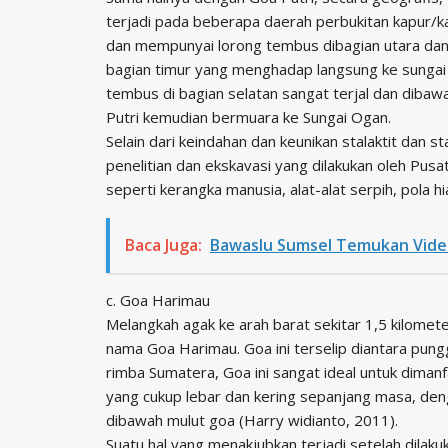
terjadi pada beberapa daerah perbukitan kapur/kar
dan mempunyai lorong tembus dibagian utara dan 
bagian timur yang menghadap langsung ke sungai a
tembus di bagian selatan sangat terjal dan diba
Putri kemudian bermuara ke Sungai Ogan.
Selain dari keindahan dan keunikan stalaktit dan s
penelitian dan ekskavasi yang dilakukan oleh Pusa
seperti kerangka manusia, alat-alat serpih, pola
Baca Juga:
Bawaslu Sumsel Temukan Video
c. Goa Harimau
Melangkah agak ke arah barat sekitar 1,5 kilomete
nama Goa Harimau. Goa ini terselip diantara pun
rimba Sumatera, Goa ini sangat ideal untuk dima
yang cukup lebar dan kering sepanjang masa, deng
dibawah mulut goa (Harry widianto, 2011).
Suatu hal yang menakjubkan terjadi setelah dilak