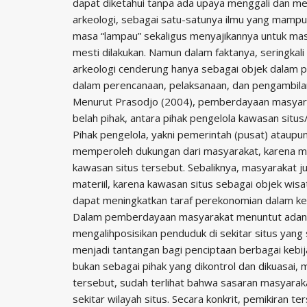
dapat diketahui tanpa ada upaya menggali dan men
arkeologi, sebagai satu-satunya ilmu yang mamp
masa “lampau” sekaligus menyajikannya untuk ma
mesti dilakukan. Namun dalam faktanya, seringkali 
arkeologi cenderung hanya sebagai objek dalam p
dalam perencanaan, pelaksanaan, dan pengambilan
Menurut Prasodjo (2004), pemberdayaan masyarak
belah pihak, antara pihak pengelola kawasan situs
Pihak pengelola, yakni pemerintah (pusat) ataup
memperoleh dukungan dari masyarakat, karena m
kawasan situs tersebut. Sebaliknya, masyarakat 
materiil, karena kawasan situs sebagai objek wi
dapat meningkatkan taraf perekonomian dalam k
Dalam pemberdayaan masyarakat menuntut adanya
mengalihposisikan penduduk di sekitar situs yang 
menjadi tantangan bagi penciptaan berbagai kebi
bukan sebagai pihak yang dikontrol dan dikuasai, 
tersebut, sudah terlihat bahwa sasaran masyarak
sekitar wilayah situs. Secara konkrit, pemikiran t