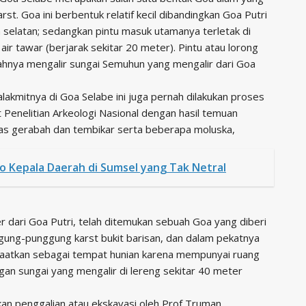
st. Goa ini berbentuk relatif kecil dibandingkan Goa Putri
selatan; sedangkan pintu masuk utamanya terletak di
ir tawar (berjarak sekitar 20 meter). Pintu atau lorong
wahnya mengalir sungai Semuhun yang mengalir dari Goa
talakmitnya di Goa Selabe ini juga pernah dilakukan proses
t Penelitian Arkeologi Nasional dengan hasil temuan
 hias gerabah dan tembikar serta beberapa moluska,
 Kepala Daerah di Sumsel yang Tak Netral
r dari Goa Putri, telah ditemukan sebuah Goa yang diberi
ggung-punggung karst bukit barisan, dan dalam pekatnya
nfaatkan sebagai tempat hunian karena mempunyai ruang
an sungai yang mengalir di lereng sekitar 40 meter
ukan penggalian atau ekskavasi oleh Prof Truman