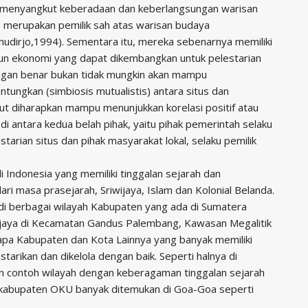
ng menyangkut keberadaan dan keberlangsungan warisan
 merupakan pemilik sah atas warisan budaya
udirjo,1994). Sementara itu, mereka sebenarnya memiliki
aupun ekonomi yang dapat dikembangkan untuk pelestarian
dengan benar bukan tidak mungkin akan mampu
ngkan (simbiosis mutualistis) antara situs dan
ut diharapkan mampu menunjukkan korelasi positif atau
i antara kedua belah pihak, yaitu pihak pemerintah selaku
arian situs dan pihak masyarakat lokal, selaku pemilik
 Indonesia yang memiliki tinggalan sejarah dan
ri masa prasejarah, Sriwijaya, Islam dan Kolonial Belanda.
 di berbagai wilayah Kabupaten yang ada di Sumatera
wijaya di Kecamatan Gandus Palembang, Kawasan Megalitik
apa Kabupaten dan Kota Lainnya yang banyak memiliki
arikan dan dikelola dengan baik. Seperti halnya di
 contoh wilayah dengan keberagaman tinggalan sejarah
i kabupaten OKU banyak ditemukan di Goa-Goa seperti