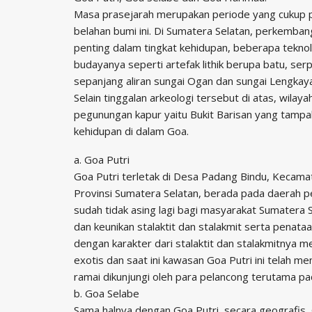
Masa prasejarah merupakan periode yang cukup p
belahan bumi ini. Di Sumatera Selatan, perkemb
penting dalam tingkat kehidupan, beberapa tekno
budayanya seperti artefak lithik berupa batu, se
sepanjang aliran sungai Ogan dan sungai Lengka
Selain tinggalan arkeologi tersebut di atas, wi
pegunungan kapur yaitu Bukit Barisan yang tampakn
kehidupan di dalam Goa.
a. Goa Putri
Goa Putri terletak di Desa Padang Bindu, Kecam
Provinsi Sumatera Selatan, berada pada daerah pe
sudah tidak asing lagi bagi masyarakat Sumatera
dan keunikan stalaktit dan stalakmit serta penat
dengan karakter dari stalaktit dan stalakmitnya
exotis dan saat ini kawasan Goa Putri ini telah me
ramai dikunjungi oleh para pelancong terutama pad
b. Goa Selabe
Sama halnya dengan Goa Putri, secara geografis