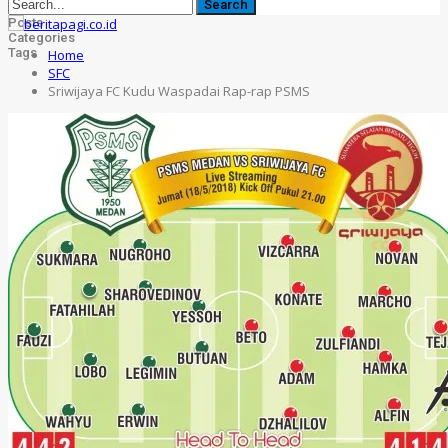
Posts
Categories
Tags
Home
SFC
Sriwijaya FC Kudu Waspadai Rap-rap PSMS