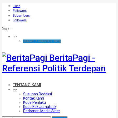
Likes
Followers
Subscribers
Followers
Sign In
>>
JUMAT, 7 AGUSTUS 2026
BeritaPagi -
Referensi Politik Terdepan
TENTANG KAMI
>>
Susunan Redaksi
Kontak Kami
Kode Perilaku
Kode Etik Jurnalistik
Pedoman Media Siber