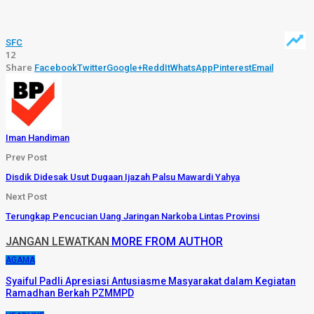
SFC
12
Share
Facebook
Twitter
Google+
ReddIt
WhatsApp
Pinterest
Email
Iman Handiman
Prev Post
Disdik Didesak Usut Dugaan Ijazah Palsu Mawardi Yahya
Next Post
Terungkap Pencucian Uang Jaringan Narkoba Lintas Provinsi
JANGAN LEWATKAN
MORE FROM AUTHOR
AGAMA
Syaiful Padli Apresiasi Antusiasme Masyarakat dalam Kegiatan
Ramadhan Berkah PZMMPD