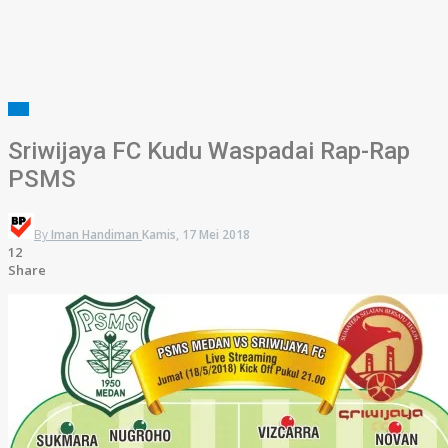
SFC
Sriwijaya FC Kudu Waspadai Rap-Rap
PSMS
By
Iman Handiman
Kamis, 17 Mei 2018
12
Share