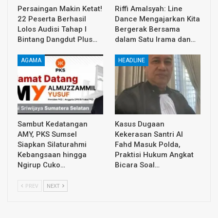
Persaingan Makin Ketat!
Riffi Amalsyah: Line
22 Peserta Berhasil
Dance Mengajarkan Kita
Lolos Audisi Tahap I
Bergerak Bersama
Bintang Dangdut Plus…
dalam Satu Irama dan…
AGAMA
HEADLINE
Sambut Kedatangan
Kasus Dugaan
AMY, PKS Sumsel
Kekerasan Santri Al
Siapkan Silaturahmi
Fahd Masuk Polda,
Kebangsaan hingga
Praktisi Hukum Angkat
Ngirup Cuko…
Bicara Soal…
PREV
NEXT