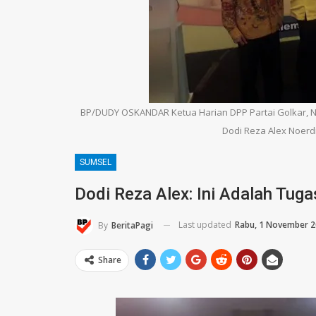
BP/DUDY OSKANDAR Ketua Harian DPP Partai Golkar, N
Dodi Reza Alex Noerdin
SUMSEL
Dodi Reza Alex: Ini Adalah Tug
Last updated
Rabu, 1 November 
By
BeritaPagi
Share