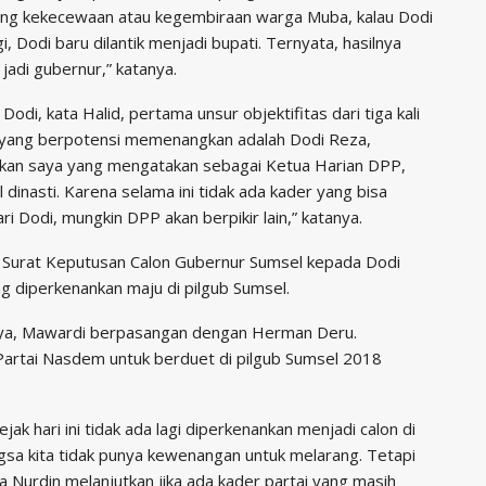
tang kekecewaan atau kegembiraan warga Muba, kalau Dodi
, Dodi baru dilantik menjadi bupati. Ternyata, hasilnya
adi gubernur,” katanya.
, kata Halid, pertama unsur objektifitas dari tiga kali
r yang berpotensi memenangkan adalah Dodi Reza,
bukan saya yang mengatakan sebagai Ketua Harian DPP,
l dinasti. Karena selama ini tidak ada kader yang bisa
ri Dodi, mungkin DPP akan berpikir lain,” katanya.
a Surat Keputusan Calon Gubernur Sumsel kepada Dodi
ng diperkenankan maju di pilgub Sumsel.
Yahya, Mawardi berpasangan dengan Herman Deru.
artai Nasdem untuk berduet di pilgub Sumsel 2018
ejak hari ini tidak ada lagi diperkenankan menjadi calon di
gsa kita tidak punya kewenangan untuk melarang. Tetapi
a Nurdin melanjutkan jika ada kader partai yang masih