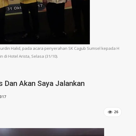
urdin Halid, pada acara penyerahan SK Cagub Sumsel kepada H
 di Hotel Arista, Selasa (31/10).
as Dan Akan Saya Jalankan
2017
26