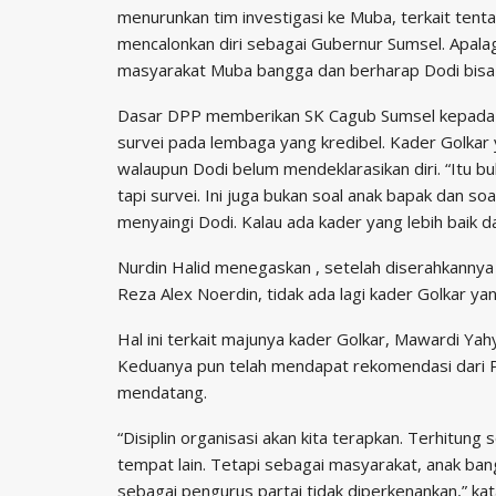
menurunkan tim investigasi ke Muba, terkait ten
mencalonkan diri sebagai Gubernur Sumsel. Apalagi
masyarakat Muba bangga dan berharap Dodi bisa j
Dasar DPP memberikan SK Cagub Sumsel kepada Dodi
survei pada lembaga yang kredibel. Kader Golka
walaupun Dodi belum mendeklarasikan diri. “Itu 
tapi survei. Ini juga bukan soal anak bapak dan soa
menyaingi Dodi. Kalau ada kader yang lebih baik da
Nurdin Halid menegaskan , setelah diserahkanny
Reza Alex Noerdin, tidak ada lagi kader Golkar ya
Hal ini terkait majunya kader Golkar, Mawardi 
Keduanya pun telah mendapat rekomendasi dari P
mendatang.
“Disiplin organisasi akan kita terapkan. Terhitung s
tempat lain. Tetapi sebagai masyarakat, anak ban
sebagai pengurus partai tidak diperkenankan,” kat