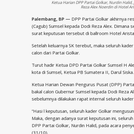
Ketua Harian DPP Partai Golkar, Nurdin Hali
Reza Alex Noerdin di Hotel A
Palembang, BP —
DPP Partai Golkar akhirnya r
(Cagub) Sumsel kepada Dodi Reza Alex. Dimana s
surat keputusan tersebut di ballroom Hotel Arista
Setelah keluarnya SK terebut, maka seluruh kader 
calon dari Partai Golkar.
Turut hadir Ketua DPD Partai Golkar Sumsel H Al
kota di Sumsel, Ketua PB Sumatera II, Darul Siska.
Ketua Harian Dewan Pengurus Pusat (DPP) Partai
bakal calon Gubernur Sumsel kepada Dodi Reza Al
sebelumnya dilakukan rapat internal seluruh kader
“Hasi l keputusan, seluruh kader Golkar mengusun
Maka, dengan adanya surat keputusan ini, seluruh 
DPP Partai Golkar, Nurdin Halid, pada acara peny
(31/10).