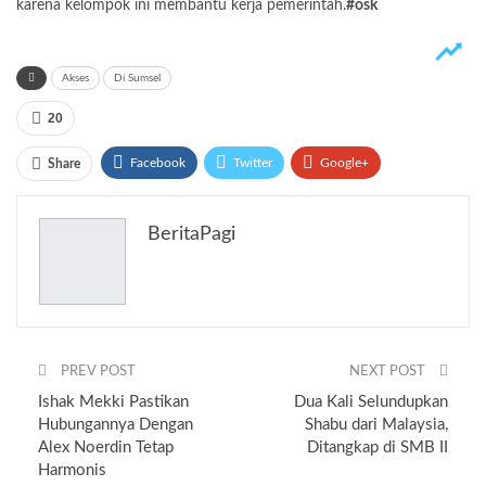
karena kelompok ini membantu kerja pemerintah.
#osk
Akses
Di Sumsel
20
Facebook
Twitter
Google+
Share
ReddIt
WhatsApp
Pinterest
BeritaPagi
Email
PREV POST
NEXT POST
Ishak Mekki Pastikan
Dua Kali Selundupkan
Hubungannya Dengan
Shabu dari Malaysia,
Alex Noerdin Tetap
Ditangkap di SMB II
Harmonis