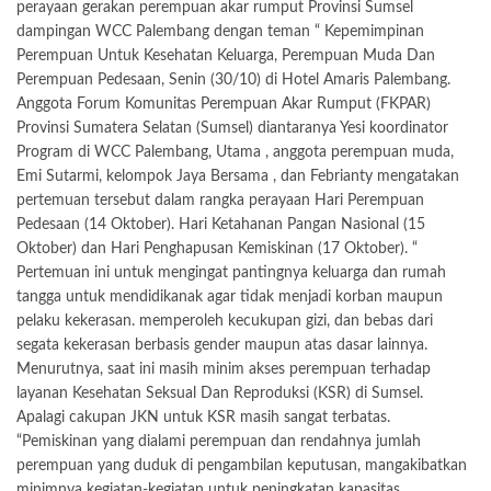
perayaan gerakan perempuan akar rumput Provinsi Sumsel
dampingan WCC Palembang dengan teman “ Kepemimpinan
Perempuan Untuk Kesehatan Keluarga, Perempuan Muda Dan
Perempuan Pedesaan, Senin (30/10) di Hotel Amaris Palembang.
Anggota Forum Komunitas Perempuan Akar Rumput (FKPAR)
Provinsi Sumatera Selatan (Sumsel) diantaranya Yesi koordinator
Program di WCC Palembang, Utama , anggota perempuan muda,
Emi Sutarmi, kelompok Jaya Bersama , dan Febrianty mengatakan
pertemuan tersebut dalam rangka perayaan Hari Perempuan
Pedesaan (14 Oktober). Hari Ketahanan Pangan Nasional (15
Oktober) dan Hari Penghapusan Kemiskinan (17 Oktober). “
Pertemuan ini untuk mengingat pantingnya keluarga dan rumah
tangga untuk mendidikanak agar tidak menjadi korban maupun
pelaku kekerasan. memperoleh kecukupan gizi, dan bebas dari
segata kekerasan berbasis gender maupun atas dasar lainnya.
Menurutnya, saat ini masih minim akses perempuan terhadap
layanan Kesehatan Seksual Dan Reproduksi (KSR) di Sumsel.
Apalagi cakupan JKN untuk KSR masih sangat terbatas.
“Pemiskinan yang dialami perempuan dan rendahnya jumlah
perempuan yang duduk di pengambilan keputusan, mangakibatkan
minimnya kegiatan-kegiatan untuk peningkatan kapasitas