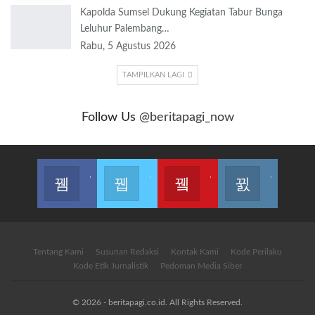
Kapolda Sumsel Dukung Kegiatan Tabur Bunga
Leluhur Palembang…
Rabu, 5 Agustus 2026
TAMPILKAN LAGI
Follow Us
@beritapagi_now
Join us on Facebook
Join us on Twitter
Join us on Youtube
Join us on Instagram
Tentang Kami
Susunan Redaksi
Kontak Kami
Kode Perilaku
Kode Etik Jurnalistik
Pedoman Media Siber
© 2026 - beritapagi.co.id. All Rights Reserved.