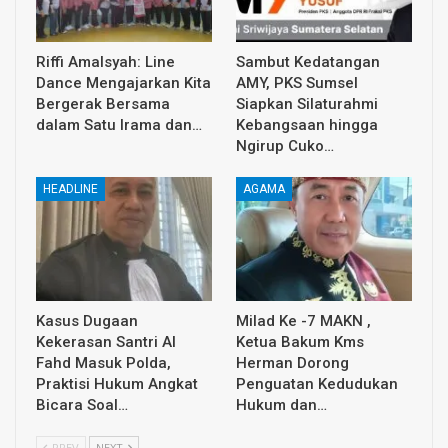
Riffi Amalsyah: Line
Sambut Kedatangan
Dance Mengajarkan Kita
AMY, PKS Sumsel
Bergerak Bersama
Siapkan Silaturahmi
dalam Satu Irama dan…
Kebangsaan hingga
Ngirup Cuko…
HEADLINE
AGAMA
Kasus Dugaan
Milad Ke -7 MAKN ,
Kekerasan Santri Al
Ketua Bakum Kms
Fahd Masuk Polda,
Herman Dorong
Praktisi Hukum Angkat
Penguatan Kedudukan
Bicara Soal…
Hukum dan…
PREV
NEXT