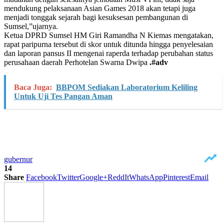
mendukung pelaksanaan Asian Games 2018 akan tetapi juga
menjadi tonggak sejarah bagi kesuksesan pembangunan di
Sumsel,”ujarnya.
Ketua DPRD Sumsel HM Giri Ramandha N Kiemas mengatakan,
rapat paripurna tersebut di skor untuk ditunda hingga penyelesaian
dan laporan pansus II mengenai raperda terhadap perubahan status
perusahaan daerah Perhotelan Swarna Dwipa
.#adv
Baca Juga:
BBPOM Sediakan Laboratorium Keliling
Untuk Uji Tes Pangan Aman
gubernur
14
Share
Facebook
Twitter
Google+
ReddIt
WhatsApp
Pinterest
Email