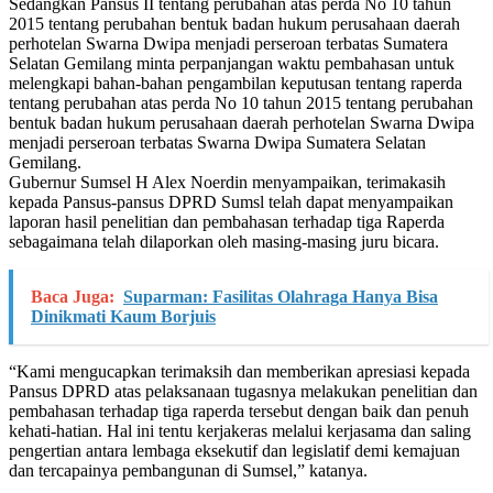
Sedangkan Pansus II tentang perubahan atas perda No 10 tahun
2015 tentang perubahan bentuk badan hukum perusahaan daerah
perhotelan Swarna Dwipa menjadi perseroan terbatas Sumatera
Selatan Gemilang minta perpanjangan waktu pembahasan untuk
melengkapi bahan-bahan pengambilan keputusan tentang raperda
tentang perubahan atas perda No 10 tahun 2015 tentang perubahan
bentuk badan hukum perusahaan daerah perhotelan Swarna Dwipa
menjadi perseroan terbatas Swarna Dwipa Sumatera Selatan
Gemilang.
Gubernur Sumsel H Alex Noerdin menyampaikan, terimakasih
kepada Pansus-pansus DPRD Sumsl telah dapat menyampaikan
laporan hasil penelitian dan pembahasan terhadap tiga Raperda
sebagaimana telah dilaporkan oleh masing-masing juru bicara.
Baca Juga:
Suparman: Fasilitas Olahraga Hanya Bisa
Dinikmati Kaum Borjuis
“Kami mengucapkan terimaksih dan memberikan apresiasi kepada
Pansus DPRD atas pelaksanaan tugasnya melakukan penelitian dan
pembahasan terhadap tiga raperda tersebut dengan baik dan penuh
kehati-hatian. Hal ini tentu kerjakeras melalui kerjasama dan saling
pengertian antara lembaga eksekutif dan legislatif demi kemajuan
dan tercapainya pembangunan di Sumsel,” katanya.