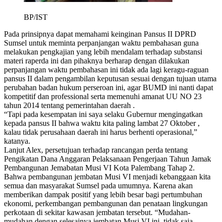
BP/IST
Pada prinsipnya dapat memahami keinginan Pansus II DPRD
Sumsel untuk meminta perpanjangan waktu pembahasan guna
melakukan pengkajian yang lebih mendalam terhadap substansi
materi raperda ini dan pihaknya berharap dengan dilakukan
perpanjangan waktu pembahasan ini tidak ada lagi keragu-raguan
pansus II dalam pengambilan keputusan sesuai dengan tujuan utama
perubahan badan hukum perseroan ini, agar BUMD ini nanti dapat
kompetitif dan professional serta memenuhi amanat UU NO 23
tahun 2014 tentang pemerintahan daerah .
“Tapi pada kesempatan ini saya selaku Gubernur mengingatkan
kepada pansus II bahwa waktu kita paling lambat 27 Oktober ,
kalau tidak perusahaan daerah ini harus berhenti operasional,”
katanya.
Lanjut Alex, persetujuan terhadap rancangan perda tentang
Pengikatan Dana Anggaran Pelaksanaan Pengerjaan Tahun Jamak
Pembangunan Jemabatan Musi VI Kota Palembang Tahap 2.
Bahwa pembangunan jembatan Musi VI menjadi kebanggaan kita
semua dan masyarakat Sumsel pada umumnya. Karena akan
memberikan dampak positif yang lebih besar bagi pertumbuhan
ekonomi, perkembangan pembangunan dan penataan lingkungan
perkotaan di sekitar kawasan jembatan tersebut. “Mudahan-
mudahan dengan selesainya jembatan Musi VI ini, tidak saja