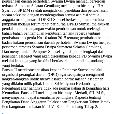
perusahaan daerah perhotelan Swarna Dwipa menjadi perseroan
terbatas Sumatera Selatan Gemilang melalui juru bicaranya HA
Syarnubi SP MM setelah mengadakan penelitian dan pembahasan
secara seksama dengan mendengarkan semua aspirasi semua
anggota maka pansus II DPRD Sumsel berkesimpulan meminta
pimpinan melalui forum rapat paripurna DPRD Sumsel melakukan
pendalaman perpanjangan waktu pembahasan untuk melengkapi
bahan-bahan pengambilan keputusan tentang raperda tentang
perubahan atas perda No 10 tahun 2015 tentang perubahan bentuk
badan hukum perusahaan daerah perhotelan Swarna Dwipa menjadi
perseroan terbatas Swarna Dwipa Sumatera Selatan Gemilang.
Dan menyarankan Pemprov Sumsel agar dapat melengkapi data
penelitian aset-aset yang akan diserahkan kepada PD Swarna Dwipa
melalui lembaga yang kredibel berdasarkan perundang-undangan
yang berlaku.
Pansus II merekomendasikan kepada Pemprov Sumsel melalui
organisasi perangkat daerah (OPD) agar secepatnya mengambil
langkah-langkah untuk menyelesaikan permasalahan aset tanah
yang diklaim milik pihak Lanud Sri Mulyono Herlambang
Palembang agar nantinya tidak ada permasalahan di kemudian hari
Kemudian, Pansus III melalui juru bicaranya Meriadi, SH. M.Si,
menyampaikan dapat memahami pentingnya Raperda tentang
Pengikatan Dana Anggaran Pelaksanaan Pengkerjaan Tahun Jamak
Pembangunan Jembatan Musi VI Kota Palembang Tahap 2.