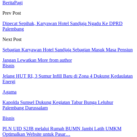
BeritaPagi
Prev Post
Dipecat Sepihak, Karyawan Hotel Sandjaja Ngadu Ke DPRD
Palembang
Next Post
Sebagian Karyawan Hotel Sandjaja Sebagian Masuk Masa Pensiun
Jangan Lewatkan
More from author
Bisnis
Jelang HUT RI, 3 Sumur Infill Baru di Zona 4 Dukung Kedaulatan
Energi
Agama
Kapolda Sumsel Dukung Kegiatan Tabur Bunga Leluhur
Palembang Darussalam
Bisnis
PLN UID S2JB melalui Rumah BUMN Jambi Latih UMKM
Optimalkan Website untuk Pasar…