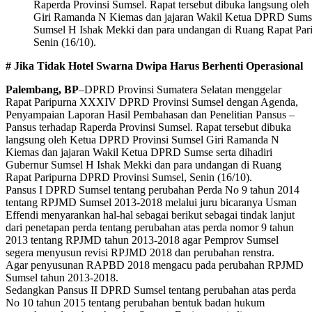
Raperda Provinsi Sumsel. Rapat tersebut dibuka langsung ol
Giri Ramanda N Kiemas dan jajaran Wakil Ketua DPRD Sumse 
Sumsel H Ishak Mekki dan para undangan di Ruang Rapat Par
Senin (16/10).
# Jika Tidak Hotel Swarna Dwipa Harus Berhenti Operasional
Palembang, BP
–DPRD Provinsi Sumatera Selatan menggelar
Rapat Paripurna XXXIV DPRD Provinsi Sumsel dengan Agenda,
Penyampaian Laporan Hasil Pembahasan dan Penelitian Pansus –
Pansus terhadap Raperda Provinsi Sumsel. Rapat tersebut dibuka
langsung oleh Ketua DPRD Provinsi Sumsel Giri Ramanda N
Kiemas dan jajaran Wakil Ketua DPRD Sumse serta dihadiri
Gubernur Sumsel H Ishak Mekki dan para undangan di Ruang
Rapat Paripurna DPRD Provinsi Sumsel, Senin (16/10).
Pansus I DPRD Sumsel tentang perubahan Perda No 9 tahun 2014
tentang RPJMD Sumsel 2013-2018 melalui juru bicaranya Usman
Effendi menyarankan hal-hal sebagai berikut sebagai tindak lanjut
dari penetapan perda tentang perubahan atas perda nomor 9 tahun
2013 tentang RPJMD tahun 2013-2018 agar Pemprov Sumsel
segera menyusun revisi RPJMD 2018 dan perubahan renstra.
Agar penyusunan RAPBD 2018 mengacu pada perubahan RPJMD
Sumsel tahun 2013-2018.
Sedangkan Pansus II DPRD Sumsel tentang perubahan atas perda
No 10 tahun 2015 tentang perubahan bentuk badan hukum