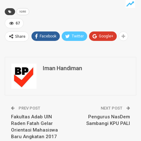
icmi
67
Share
Facebook
Twitter
Google+
Iman Handiman
PREV POST
NEXT POST
Fakultas Adab UIN
Pengurus NasDem
Raden Fatah Gelar
Sambangi KPU PALI
Orientasi Mahasiswa
Baru Angkatan 2017