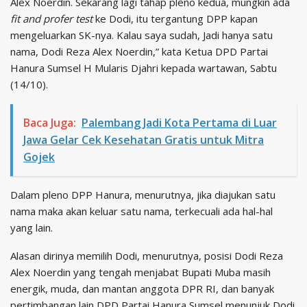
Alex Noerdin. Sekarang lagi tahap pleno kedua, mungkin ada
fit and profer test
ke Dodi, itu tergantung DPP kapan
mengeluarkan SK-nya. Kalau saya sudah, Jadi hanya satu
nama, Dodi Reza Alex Noerdin,” kata Ketua DPD Partai
Hanura Sumsel H Mularis Djahri kepada wartawan, Sabtu
(14/10).
Baca Juga:
Palembang Jadi Kota Pertama di Luar
Jawa Gelar Cek Kesehatan Gratis untuk Mitra
Gojek
Dalam pleno DPP Hanura, menurutnya, jika diajukan satu
nama maka akan keluar satu nama, terkecuali ada hal-hal
yang lain.
Alasan dirinya memilih Dodi, menurutnya, posisi Dodi Reza
Alex Noerdin yang tengah menjabat Bupati Muba masih
energik, muda, dan mantan anggota DPR RI, dan banyak
pertimbangan lain DPD Partai Hanura Sumsel menunjuk Dodi