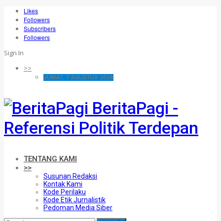
Likes
Followers
Subscribers
Followers
Sign In
>>
JUMAT, 7 AGUSTUS 2026
BeritaPagi -
Referensi Politik Terdepan
TENTANG KAMI
>>
Susunan Redaksi
Kontak Kami
Kode Perilaku
Kode Etik Jurnalistik
Pedoman Media Siber