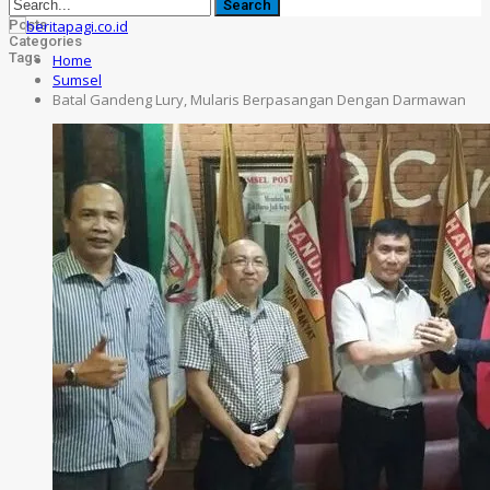
Posts
Categories
Tags
Home
Sumsel
Batal Gandeng Lury, Mularis Berpasangan Dengan Darmawan