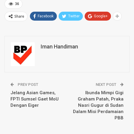
36
Share
Facebook
Twitter
Google+
Iman Handiman
PREV POST
NEXT POST
Jelang Asian Games,
Ibunda Mimpi Gigi
FPTI Sumsel Gaet MoU
Graham Patah, Praka
Dengan Eiger
Nasri Gugur di Sudan
Dalam Misi Perdamaian
PBB