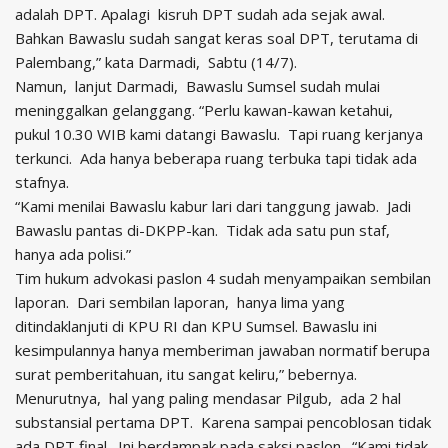
adalah DPT. Apalagi kisruh DPT sudah ada sejak awal.
Bahkan Bawaslu sudah sangat keras soal DPT, terutama di
Palembang,” kata Darmadi, Sabtu (14/7).
Namun, lanjut Darmadi, Bawaslu Sumsel sudah mulai
meninggalkan gelanggang. “Perlu kawan-kawan ketahui,
pukul 10.30 WIB kami datangi Bawaslu. Tapi ruang kerjanya
terkunci. Ada hanya beberapa ruang terbuka tapi tidak ada
stafnya.
“Kami menilai Bawaslu kabur lari dari tanggung jawab. Jadi
Bawaslu pantas di-DKPP-kan. Tidak ada satu pun staf,
hanya ada polisi.”
Tim hukum advokasi paslon 4 sudah menyampaikan sembilan
laporan. Dari sembilan laporan, hanya lima yang
ditindaklanjuti di KPU RI dan KPU Sumsel. Bawaslu ini
kesimpulannya hanya memberiman jawaban normatif berupa
surat pemberitahuan, itu sangat keliru,” bebernya.
Menurutnya, hal yang paling mendasar Pilgub, ada 2 hal
substansial pertama DPT. Karena sampai pencoblosan tidak
ada DPT final. Ini berdampak pada saksi paslon. “Kami tidak