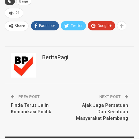
Banjir
21
Share
Facebook
Twitter
Google+
BeritaPagi
PREV POST
NEXT POST
Finda Terus Jalin
Ajak Jaga Persatuan
Komunikasi Politik
Dan Kesatuan
Masyarakat Palembang