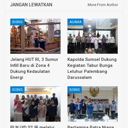
JANGAN LEWATKAN
More From Author
BISNIS
AGAMA
Jelang HUT RI, 3 Sumur
Kapolda Sumsel Dukung
Infill Baru di Zona 4
Kegiatan Tabur Bunga
Dukung Kedaulatan
Leluhur Palembang
Energi
Darussalam
BISNIS
BISNIS
PLN UID S2JB melalui
Pertamina Patra Niaga