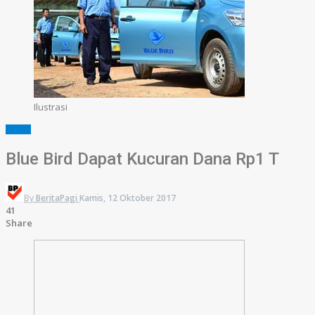
Ilustrasi
BISNIS
Blue Bird Dapat Kucuran Dana Rp1 T
By
BeritaPagi
Kamis, 12 Oktober 2017
41
Share