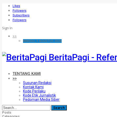
Likes
Followers
Subscribers
Followers
Sign In
>>
MINGGU, 9 AGUSTUS 2026
BeritaPagi - Refe
TENTANG KAMI
>>
Susunan Redaksi
Kontak Kami
Kode Perilaku
Kode Etik Jurnalistik
Pedoman Media Siber
Posts
Categories