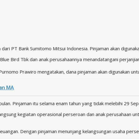
un dari PT Bank Sumitomo Mitsui Indonesia. Pinjaman akan diguna
T Blue Bird Tbk dan anak perusahaannya menandatangani perjanji
k Purnomo Prawiro mengatakan, dana pinjaman akan digunakan un
san MA
bulan. Pinjaman itu selama enam tahun yang tidak melebihi 29 S
ngsung kegiatan operasional perseroan dan anak perusahaan untu
keuangan. Dengan pinjaman menunjang kelangsungan usaha perseroa