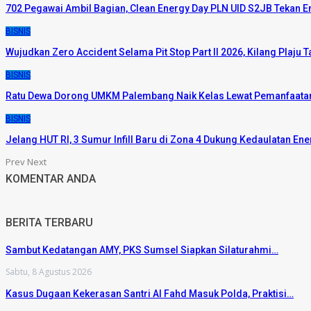
702 Pegawai Ambil Bagian, Clean Energy Day PLN UID S2JB Tekan 
BISNIS
Wujudkan Zero Accident Selama Pit Stop Part II 2026, Kilang Plaj
BISNIS
Ratu Dewa Dorong UMKM Palembang Naik Kelas Lewat Pemanfaatan
BISNIS
Jelang HUT RI, 3 Sumur Infill Baru di Zona 4 Dukung Kedaulatan Ene
Prev
Next
KOMENTAR ANDA
BERITA TERBARU
Sambut Kedatangan AMY, PKS Sumsel Siapkan Silaturahmi…
Sabtu, 8 Agustus 2026
Kasus Dugaan Kekerasan Santri Al Fahd Masuk Polda, Praktisi…