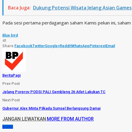
Baca Juga:
Dukung Potensi Wisata Jelang Asian Games,
Pada sesi pertama perdagangan saham Kamis pekan ini, saham PT
Blue bird
41
Share
Facebook
Twitter
Google+
ReddIt
WhatsApp
Pinterest
Email
BeritaPagi
Prev Post
Jelang Porprov PODSI PALI Gembleng 26 Atlet Lakukan TC
Next Post
Gubernur Alex Minta Pilkada Sumsel Berlangsung Damai
JANGAN LEWATKAN
MORE FROM AUTHOR
BISNIS