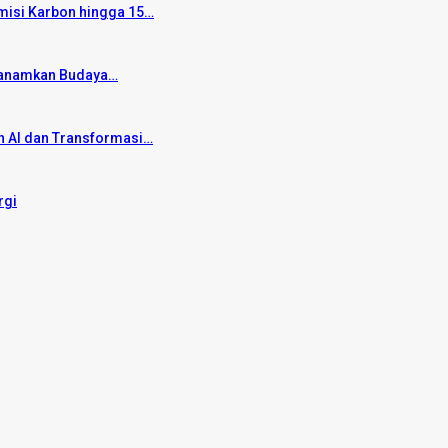
Emisi Karbon hingga 15…
u Tanamkan Budaya…
 AI dan Transformasi…
rgi