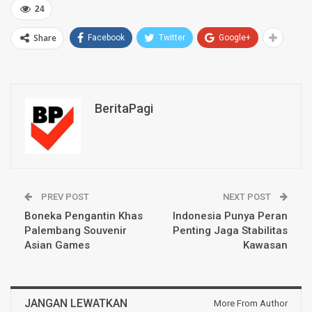
24
Share
Facebook
Twitter
Google+
BeritaPagi
PREV POST
NEXT POST
Boneka Pengantin Khas
Indonesia Punya Peran
Palembang Souvenir
Penting Jaga Stabilitas
Asian Games
Kawasan
JANGAN LEWATKAN
More From Author