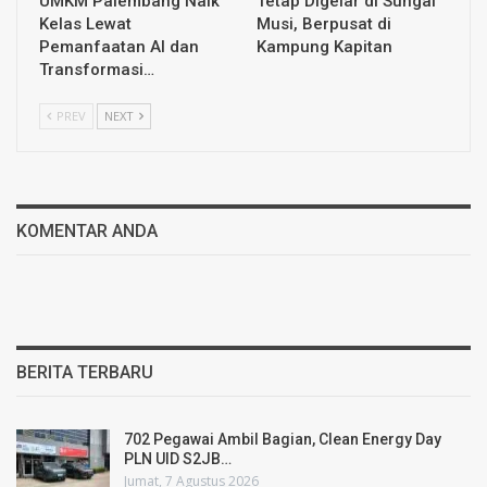
UMKM Palembang Naik
Tetap Digelar di Sungai
Kelas Lewat
Musi, Berpusat di
Pemanfaatan AI dan
Kampung Kapitan
Transformasi…
PREV
NEXT
KOMENTAR ANDA
BERITA TERBARU
702 Pegawai Ambil Bagian, Clean Energy Day
PLN UID S2JB…
Jumat, 7 Agustus 2026