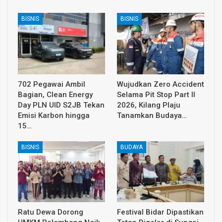
BISNIS
BISNIS
702 Pegawai Ambil
Wujudkan Zero Accident
Bagian, Clean Energy
Selama Pit Stop Part II
Day PLN UID S2JB Tekan
2026, Kilang Plaju
Emisi Karbon hingga
Tanamkan Budaya…
15…
BISNIS
BUDAYA
Ratu Dewa Dorong
Festival Bidar Dipastikan