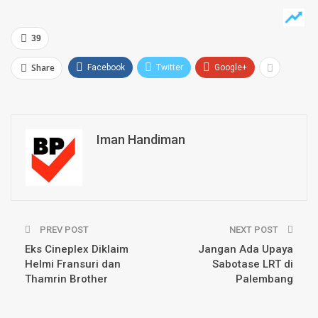
39
Share
Facebook
Twitter
Google+
Iman Handiman
PREV POST
NEXT POST
Eks Cineplex Diklaim
Jangan Ada Upaya
Helmi Fransuri dan
Sabotase LRT di
Thamrin Brother
Palembang