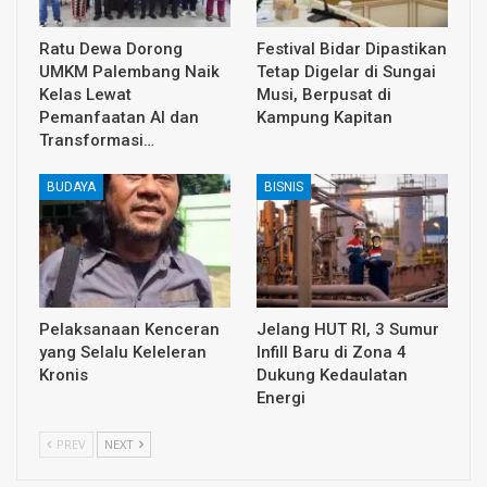
Ratu Dewa Dorong
Festival Bidar Dipastikan
UMKM Palembang Naik
Tetap Digelar di Sungai
Kelas Lewat
Musi, Berpusat di
Pemanfaatan AI dan
Kampung Kapitan
Transformasi…
BUDAYA
BISNIS
Pelaksanaan Kenceran
Jelang HUT RI, 3 Sumur
yang Selalu Keleleran
Infill Baru di Zona 4
Kronis
Dukung Kedaulatan
Energi
PREV
NEXT