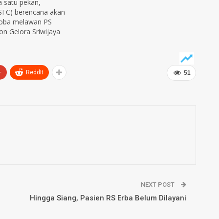
a satu pekan,
(SFC) berencana akan
coba melawan PS
ion Gelora Sriwijaya
SJ), Palembang, pada
anti. Pelatih Kepala
lo alias Bendol
anak asuhnya punya
+
ReddIt
51
 untuk bersiap turun
iala Presiden 2015…
NEXT POST
Hingga Siang, Pasien RS Erba Belum Dilayani