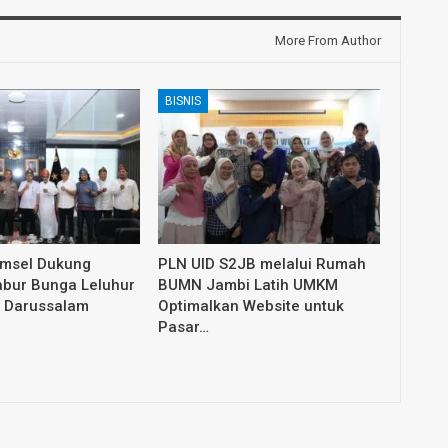
More From Author
BISNIS
umsel Dukung
PLN UID S2JB melalui Rumah
abur Bunga Leluhur
BUMN Jambi Latih UMKM
 Darussalam
Optimalkan Website untuk
Pasar…