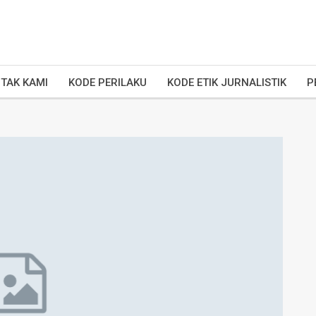
TAK KAMI
KODE PERILAKU
KODE ETIK JURNALISTIK
P