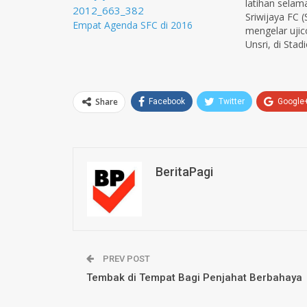
latihan selam
Sriwijaya FC 
Empat Agenda SFC di 2016
mengelar uji
Unsri, di Stad
Jakabaring (G
Sabtu (22/8) n
SFC Benny Dol
mengatakan, 
Share
Facebook
Twitter
Google
waktu singkat
di turnamen P
BeritaPagi
PREV POST
Tembak di Tempat Bagi Penjahat Berbahaya