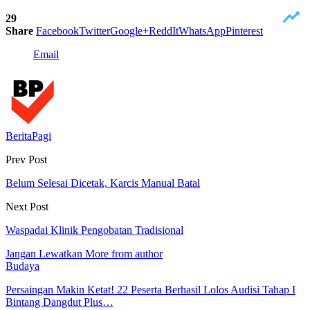
29
Share
Facebook
Twitter
Google+
ReddIt
WhatsApp
Pinterest
Email
BeritaPagi
Prev Post
Belum Selesai Dicetak, Karcis Manual Batal
Next Post
Waspadai Klinik Pengobatan Tradisional
Jangan Lewatkan
More from author
Budaya
Persaingan Makin Ketat! 22 Peserta Berhasil Lolos Audisi Tahap I
Bintang Dangdut Plus…