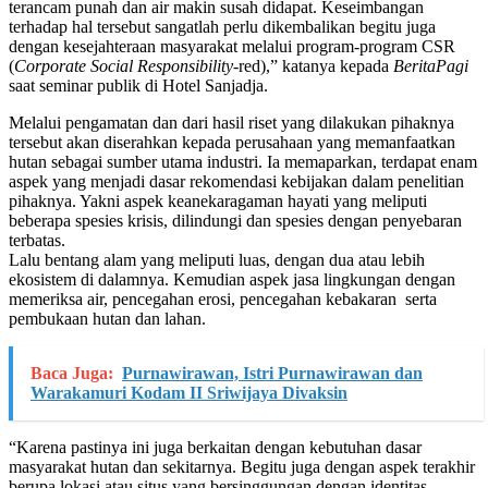
terancam punah dan air makin susah didapat. Keseimbangan
terhadap hal tersebut sangatlah perlu dikembalikan begitu juga
dengan kesejahteraan masyarakat melalui program-program CSR
(
Corporate Social Responsibility
-red),” katanya kepada
BeritaPagi
saat seminar publik di Hotel Sanjadja.
Melalui pengamatan dan dari hasil riset yang dilakukan pihaknya
tersebut akan diserahkan kepada perusahaan yang memanfaatkan
hutan sebagai sumber utama industri. Ia memaparkan, terdapat enam
aspek yang menjadi dasar rekomendasi kebijakan dalam penelitian
pihaknya. Yakni aspek keanekaragaman hayati yang meliputi
beberapa spesies krisis, dilindungi dan spesies dengan penyebaran
terbatas.
Lalu bentang alam yang meliputi luas, dengan dua atau lebih
ekosistem di dalamnya. Kemudian aspek jasa lingkungan dengan
memeriksa air, pencegahan erosi, pencegahan kebakaran serta
pembukaan hutan dan lahan.
Baca Juga:
Purnawirawan, Istri Purnawirawan dan
Warakamuri Kodam II Sriwijaya Divaksin
“Karena pastinya ini juga berkaitan dengan kebutuhan dasar
masyarakat hutan dan sekitarnya. Begitu juga dengan aspek terakhir
berupa lokasi atau situs yang bersinggungan dengan identitas