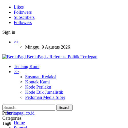
Likes
Followers
Subscribers
Followers
Sign in
>>
Minggu, 9 Agustus 2026
BeritaPagi - Referensi Politik Terdepan
Tentang Kami
>>
Susunan Redaksi
Kontak Kami
Kode Perilaku
Kode Etik Jurnalistik
Pedoman Media Siber
Posts
Categories
Home
Tags
Sumsel