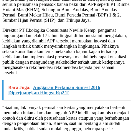
seluruh perusahaan pemasok bahan baku dari APP seperti PT Rimba
Hutani Mas (RHM), Sebangun Bumi Andalas, Bumi Andalas
Permai, Bumi Mekar Hijau, Bumi Persada Permai (BPP) 1 & 2,
Sumber Hijau Permai (SHP), dan Trikupa Jaya.
Direktur PT Ekologika Consultants Neville Kemp, pengamat
lingkungan dan telah 17 tahun tinggal di Indonesia ini mengatakan,
kebijakan yang diambil APP tersebut merupakan inovasi dan
langkah terbaik untuk menyeimbangkan lingkungan. Pihaknya
selaku konsultan akan terus melakukan kajian-kajian terhadap
kebijakan dan implementasi prosesnya melalui beberapa konsultasi
publik dengan mengundang stakeholder terkait untuk kedepannya
menghasilkan rekomendasi-rekomendasi kepada perusahaan
tersebut.
Baca Juga:
Anggaran Pertanian Sumsel 2016
Diperjuangkan Hingga Rp2 T
“Saat ini, tak banyak perusahaan kertas yang menyatakan berhenti
merambah hutan alam dan langkah APP ini diharapkan bisa menjadi
contoh dan ditiru oleh perusahaan kertas ataupun yang berhubungan
dengan pengelolaan hutan. Karena, saat ini bentang alam sudah
mulai kritis, habitat sudah mulai terganggu, beberapa spesies