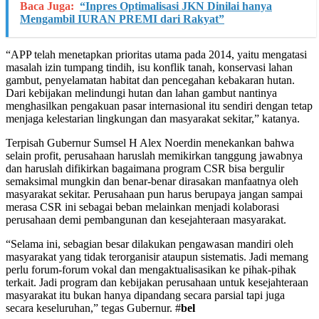
Baca Juga:
“Inpres Optimalisasi JKN Dinilai hanya
Mengambil IURAN PREMI dari Rakyat”
“APP telah menetapkan prioritas utama pada 2014, yaitu mengatasi
masalah izin tumpang tindih, isu konflik tanah, konservasi lahan
gambut, penyelamatan habitat dan pencegahan kebakaran hutan.
Dari kebijakan melindungi hutan dan lahan gambut nantinya
menghasilkan pengakuan pasar internasional itu sendiri dengan tetap
menjaga kelestarian lingkungan dan masyarakat sekitar,” katanya.
Terpisah Gubernur Sumsel H Alex Noerdin menekankan bahwa
selain profit, perusahaan haruslah memikirkan tanggung jawabnya
dan haruslah difikirkan bagaimana program CSR bisa bergulir
semaksimal mungkin dan benar-benar dirasakan manfaatnya oleh
masyarakat sekitar. Perusahaan pun harus berupaya jangan sampai
merasa CSR ini sebagai beban melainkan menjadi kolaborasi
perusahaan demi pembangunan dan kesejahteraan masyarakat.
“Selama ini, sebagian besar dilakukan pengawasan mandiri oleh
masyarakat yang tidak terorganisir ataupun sistematis. Jadi memang
perlu forum-forum vokal dan mengaktualisasikan ke pihak-pihak
terkait. Jadi program dan kebijakan perusahaan untuk kesejahteraan
masyarakat itu bukan hanya dipandang secara parsial tapi juga
secara keseluruhan,” tegas Gubernur. #
bel