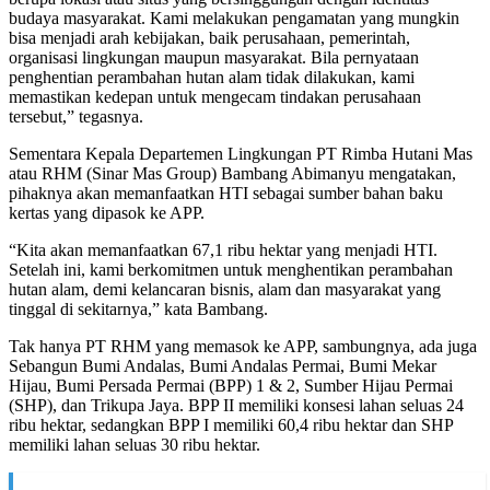
budaya masyarakat. Kami melakukan pengamatan yang mungkin
bisa menjadi arah kebijakan, baik perusahaan, pemerintah,
organisasi lingkungan maupun masyarakat. Bila pernyataan
penghentian perambahan hutan alam tidak dilakukan, kami
memastikan kedepan untuk mengecam tindakan perusahaan
tersebut,” tegasnya.
Sementara Kepala Departemen Lingkungan PT Rimba Hutani Mas
atau RHM (Sinar Mas Group) Bambang Abimanyu mengatakan,
pihaknya akan memanfaatkan HTI sebagai sumber bahan baku
kertas yang dipasok ke APP.
“Kita akan memanfaatkan 67,1 ribu hektar yang menjadi HTI.
Setelah ini, kami berkomitmen untuk menghentikan perambahan
hutan alam, demi kelancaran bisnis, alam dan masyarakat yang
tinggal di sekitarnya,” kata Bambang.
Tak hanya PT RHM yang memasok ke APP, sambungnya, ada juga
Sebangun Bumi Andalas, Bumi Andalas Permai, Bumi Mekar
Hijau, Bumi Persada Permai (BPP) 1 & 2, Sumber Hijau Permai
(SHP), dan Trikupa Jaya. BPP II memiliki konsesi lahan seluas 24
ribu hektar, sedangkan BPP I memiliki 60,4 ribu hektar dan SHP
memiliki lahan seluas 30 ribu hektar.