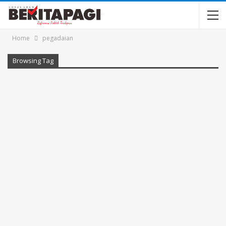
Home
pegadaian
Browsing Tag