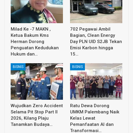
Milad Ke -7 MAKN ,
702 Pegawai Ambil
Ketua Bakum Kms
Bagian, Clean Energy
Herman Dorong
Day PLN UID S2JB Tekan
Penguatan Kedudukan
Emisi Karbon hingga
Hukum dan…
15…
BISNIS
BISNIS
Wujudkan Zero Accident
Ratu Dewa Dorong
Selama Pit Stop Part II
UMKM Palembang Naik
2026, Kilang Plaju
Kelas Lewat
Tanamkan Budaya…
Pemanfaatan AI dan
Transformasi…