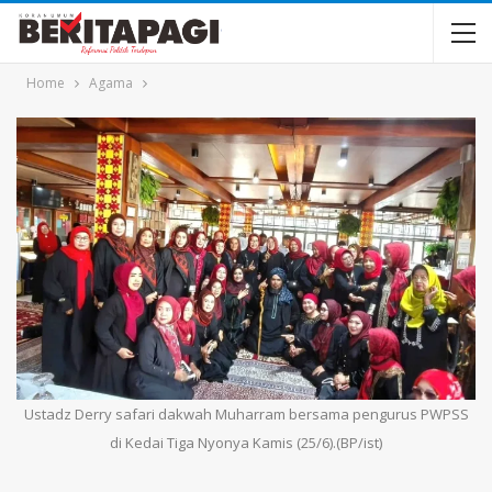
Home
Agama
Ustadz Derry safari dakwah Muharram bersama pengurus PWPSS
di Kedai Tiga Nyonya Kamis (25/6).(BP/ist)