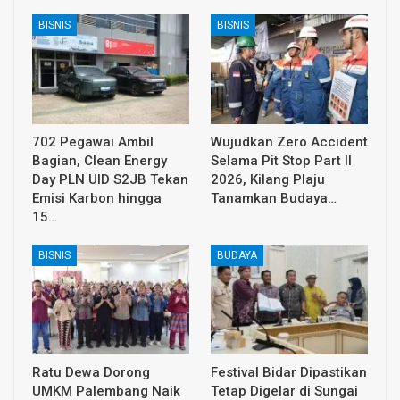
BISNIS
BISNIS
702 Pegawai Ambil
Wujudkan Zero Accident
Bagian, Clean Energy
Selama Pit Stop Part II
Day PLN UID S2JB Tekan
2026, Kilang Plaju
Emisi Karbon hingga
Tanamkan Budaya…
15…
BISNIS
BUDAYA
Ratu Dewa Dorong
Festival Bidar Dipastikan
UMKM Palembang Naik
Tetap Digelar di Sungai