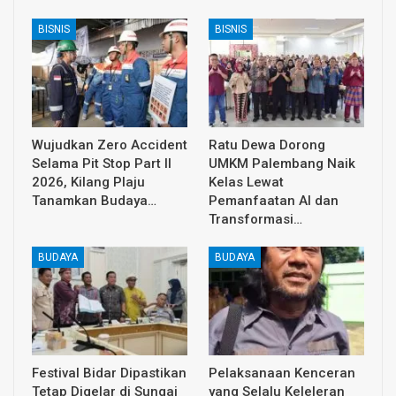
BISNIS
BISNIS
Wujudkan Zero Accident
Ratu Dewa Dorong
Selama Pit Stop Part II
UMKM Palembang Naik
2026, Kilang Plaju
Kelas Lewat
Tanamkan Budaya…
Pemanfaatan AI dan
Transformasi…
BUDAYA
BUDAYA
Festival Bidar Dipastikan
Pelaksanaan Kenceran
Tetap Digelar di Sungai
yang Selalu Keleleran