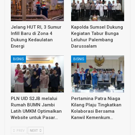
Jelang HUT RI, 3 Sumur
Kapolda Sumsel Dukung
Infill Baru di Zona 4
Kegiatan Tabur Bunga
Dukung Kedaulatan
Leluhur Palembang
Energi
Darussalam
BISNIS
BISNIS
PLN UID S2JB melalui
Pertamina Patra Niaga
Rumah BUMN Jambi
Kilang Plaju Tingkatkan
Latih UMKM Optimalkan
Kolaborasi Bersama
Website untuk Pasar…
Kanwil Kemenkum…
PREV
NEXT