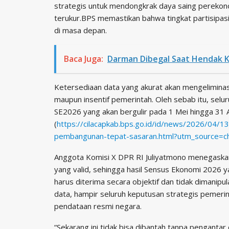
strategis untuk mendongkrak daya saing perekon
terukur.BPS memastikan bahwa tingkat partisipasi
di masa depan.
Baca Juga:
Darman Dibegal Saat Hendak K
Ketersediaan data yang akurat akan mengeliminas
maupun insentif pemerintah. Oleh sebab itu, sel
SE2026 yang akan bergulir pada 1 Mei hingga 31
(
https://cilacapkab.bps.go.id/id/news/2026/04/1
pembangunan-tepat-sasaran.html?utm_source=c
Anggota Komisi X DPR RI Juliyatmono menegaskan 
yang valid, sehingga hasil Sensus Ekonomi 2026 y
harus diterima secara objektif dan tidak dimanipu
data, hampir seluruh keputusan strategis pemerin
pendataan resmi negara.
“Sekarang ini tidak bisa dibantah tanpa pengantar