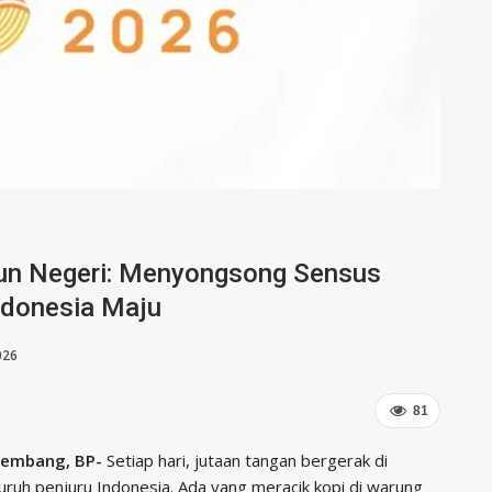
un Negeri: Menyongsong Sensus
ndonesia Maju
026
81
lembang, BP-
Setiap hari, jutaan tangan bergerak di
uruh penjuru Indonesia. Ada yang meracik kopi di warung