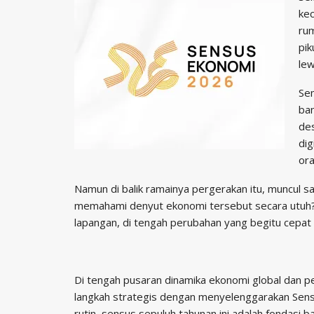
kec
rum
pi
lew
Se
ban
des
dig
ora
Namun di balik ramainya pergerakan itu, muncul s
memahami denyut ekonomi tersebut secara utuh? 
lapangan, di tengah perubahan yang begitu cepat
Di tengah pusaran dinamika ekonomi global dan pe
langkah strategis dengan menyelenggarakan Sensu
rutin, sensus sepuluh tahunan ini adalah fondasi 