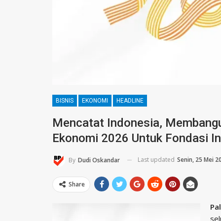
BISNIS
EKONOMI
HEADLINE
Mencatat Indonesia, Membang
Ekonomi 2026 Untuk Fondasi I
Last updated
Senin, 25 Mei 2
By
Dudi Oskandar
Share
Pa
sel