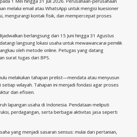
 pada 1 Mei hingga 31 Juli 2026. Perusahaan-perusahaan
n melalui email atau WhatsApp untuk mengisi kuesioner
si, mengurangi kontak fisik, dan mempercepat proses
ijadwalkan berlangsung dari 15 Juni hingga 31 Agustus
datangi langsung lokasi usaha untuk mewawancarai pemilik
jangkau oleh metode online. Petugas yang datang
an surat tugas dari BPS.
ahulu melakukan tahapan prelist—mendata atau menyusun
setiap wilayah. Tahapan ini menjadi fondasi agar proses
ktur dan efisien.
uh lapangan usaha di Indonesia. Pendataan meliputi
uksi, perdagangan, serta berbagai aktivitas jasa seperti
usaha yang menjadi sasaran sensus: mulai dari pertanian,