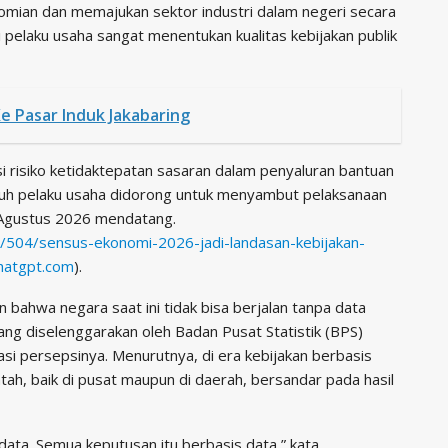
omian dan memajukan sektor industri dalam negeri secara
 pelaku usaha sangat menentukan kualitas kebijakan publik
e Pasar Induk Jakabaring
i risiko ketidaktepatan sasaran dalam penyaluran bantuan
uruh pelaku usaha didorong untuk menyambut pelaksanaan
 Agustus 2026 mendatang.
3/504/sensus-ekonomi-2026-jadi-landasan-kebijakan-
hatgpt.com
).
bahwa negara saat ini tidak bisa berjalan tanpa data
ang diselenggarakan oleh Badan Pusat Statistik (BPS)
lasi persepsinya. Menurutnya, di era kebijakan berbasis
tah, baik di pusat maupun di daerah, bersandar pada hasil
 data. Semua keputusan itu berbasis data,” kata