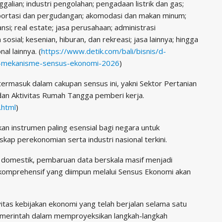
alian; industri pengolahan; pengadaan listrik dan gas;
sportasi dan pergudangan; akomodasi dan makan minum;
si; real estate; jasa perusahaan; administrasi
osial; kesenian, hiburan, dan rekreasi; jasa lainnya; hingga
al lainnya. (
https://www.detik.com/bali/bisnis/d-
an-mekanisme-sensus-ekonomi-2026
)
termasuk dalam cakupan sensus ini, yakni Sektor Pertanian
 dan Aktivitas Rumah Tangga pemberi kerja.
.html
)
 instrumen paling esensial bagi negara untuk
kap perekonomian serta industri nasional terkini.
 domestik, pembaruan data berskala masif menjadi
komprehensif yang diimpun melalui Sensus Ekonomi akan
itas kebijakan ekonomi yang telah berjalan selama satu
pemerintah dalam memproyeksikan langkah-langkah