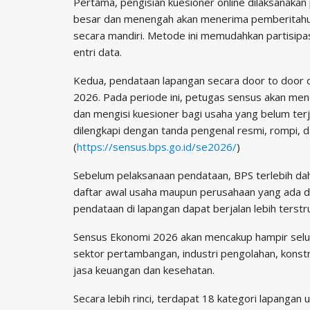
Pertama, pengisian kuesioner online dilaksanakan
besar dan menengah akan menerima pemberitahua
secara mandiri. Metode ini memudahkan partisipa
entri data.
Kedua, pendataan lapangan secara door to door d
2026. Pada periode ini, petugas sensus akan men
dan mengisi kuesioner bagi usaha yang belum ter
dilengkapi dengan tanda pengenal resmi, rompi, d
(
https://sensus.bps.go.id/se2026/
)
Sebelum pelaksanaan pendataan, BPS terlebih d
daftar awal usaha maupun perusahaan yang ada di 
pendataan di lapangan dapat berjalan lebih terstru
Sensus Ekonomi 2026 akan mencakup hampir selur
sektor pertambangan, industri pengolahan, konstr
jasa keuangan dan kesehatan.
Secara lebih rinci, terdapat 18 kategori lapangan 