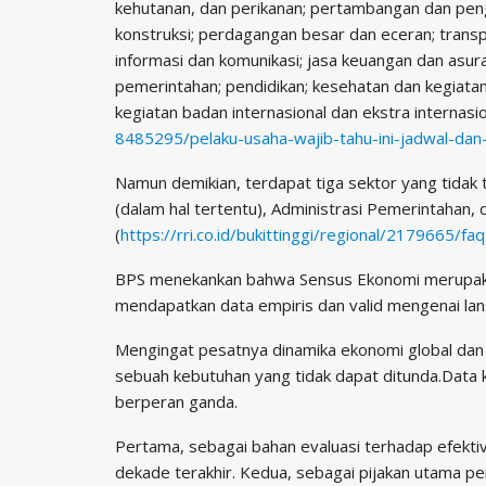
kehutanan, dan perikanan; pertambangan dan pengg
konstruksi; perdagangan besar dan eceran; tran
informasi dan komunikasi; jasa keuangan dan asuran
pemerintahan; pendidikan; kesehatan dan kegiatan s
kegiatan badan internasional dan ekstra internasion
8485295/pelaku-usaha-wajib-tahu-ini-jadwal-d
Namun demikian, terdapat tiga sektor yang tidak 
(dalam hal tertentu), Administrasi Pemerintahan,
(
https://rri.co.id/bukittinggi/regional/2179665/faq
BPS menekankan bahwa Sensus Ekonomi merupakan
mendapatkan data empiris dan valid mengenai lans
Mengingat pesatnya dinamika ekonomi global dan
sebuah kebutuhan yang tidak dapat ditunda.Data 
berperan ganda.
Pertama, sebagai bahan evaluasi terhadap efektiv
dekade terakhir. Kedua, sebagai pijakan utama 