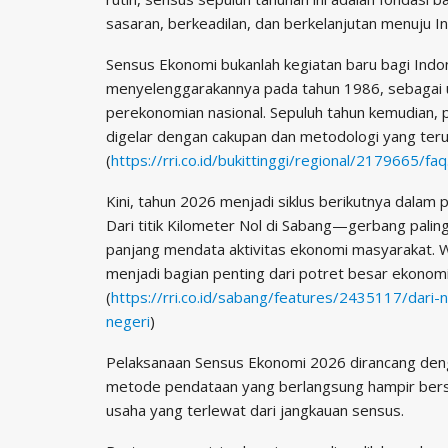
sasaran, berkeadilan, dan berkelanjutan menuju 
Sensus Ekonomi bukanlah kegiatan baru bagi Indon
menyelenggarakannya pada tahun 1986, sebagai u
perekonomian nasional. Sepuluh tahun kemudian,
digelar dengan cakupan dan metodologi yang ter
(
https://rri.co.id/bukittinggi/regional/2179665/faq
Kini, tahun 2026 menjadi siklus berikutnya dala
Dari titik Kilometer Nol di Sabang—gerbang palin
panjang mendata aktivitas ekonomi masyarakat. Wa
menjadi bagian penting dari potret besar ekonomi
(
https://rri.co.id/sabang/features/2435117/dar
negeri
)
Pelaksanaan Sensus Ekonomi 2026 dirancang denga
metode pendataan yang berlangsung hampir bers
usaha yang terlewat dari jangkauan sensus.