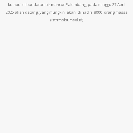
kumpul di bundaran air mancur Palembang, pada minggu 27 April
2025 akan datang, yang mungkin akan di hadiri 8000 orang massa
(ist/rmolsumsel.id)