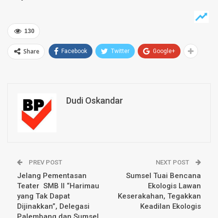
130
Share
Facebook
Twitter
Google+
Dudi Oskandar
PREV POST
NEXT POST
Jelang Pementasan
Sumsel Tuai Bencana
Teater SMB II “Harimau
Ekologis Lawan
yang Tak Dapat
Keserakahan, Tegakkan
Dijinakkan”, Delegasi
Keadilan Ekologis
Palembang dan Sumsel