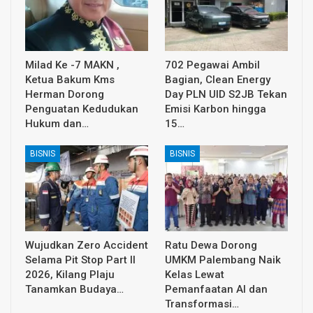
Milad Ke -7 MAKN ,
702 Pegawai Ambil
Ketua Bakum Kms
Bagian, Clean Energy
Herman Dorong
Day PLN UID S2JB Tekan
Penguatan Kedudukan
Emisi Karbon hingga
Hukum dan…
15…
BISNIS
BISNIS
Wujudkan Zero Accident
Ratu Dewa Dorong
Selama Pit Stop Part II
UMKM Palembang Naik
2026, Kilang Plaju
Kelas Lewat
Tanamkan Budaya…
Pemanfaatan AI dan
Transformasi…