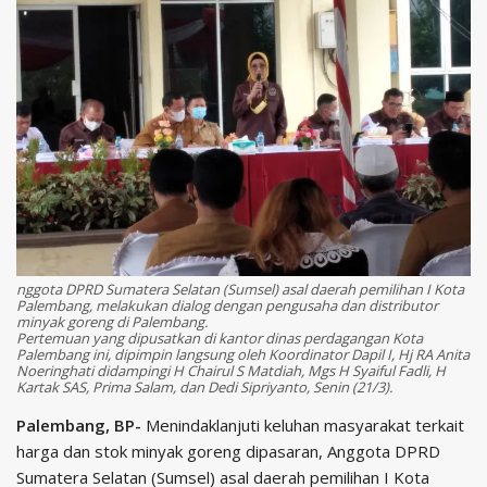
nggota DPRD Sumatera Selatan (Sumsel) asal daerah pemilihan I Kota
Palembang, melakukan dialog dengan pengusaha dan distributor
minyak goreng di Palembang.
Pertemuan yang dipusatkan di kantor dinas perdagangan Kota
Palembang ini, dipimpin langsung oleh Koordinator Dapil I, Hj RA Anita
Noeringhati didampingi H Chairul S Matdiah, Mgs H Syaiful Fadli, H
Kartak SAS, Prima Salam, dan Dedi Sipriyanto, Senin (21/3).
Palembang, BP-
Menindaklanjuti keluhan masyarakat terkait
harga dan stok minyak goreng dipasaran, Anggota DPRD
Sumatera Selatan (Sumsel) asal daerah pemilihan I Kota