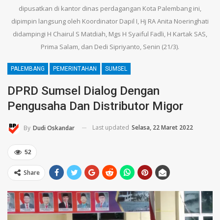
dipusatkan di kantor dinas perdagangan Kota Palembang ini,
dipimpin langsung oleh Koordinator Dapil I, Hj RA Anita Noeringhati
didampingi H Chairul S Matdiah, Mgs H Syaiful Fadli, H Kartak SAS,
Prima Salam, dan Dedi Sipriyanto, Senin (21/3).
PALEMBANG
PEMERINTAHAN
SUMSEL
DPRD Sumsel Dialog Dengan
Pengusaha Dan Distributor Migor
Last updated
Selasa, 22 Maret 2022
By
Dudi Oskandar
52
Share