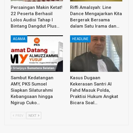
Persaingan Makin Ketat!
Riffi Amalsyah: Line
22 Peserta Berhasil
Dance Mengajarkan Kita
Lolos Audisi Tahap I
Bergerak Bersama
Bintang Dangdut Plus…
dalam Satu Irama dan…
AGAMA
HEADLINE
Sambut Kedatangan
Kasus Dugaan
AMY, PKS Sumsel
Kekerasan Santri Al
Siapkan Silaturahmi
Fahd Masuk Polda,
Kebangsaan hingga
Praktisi Hukum Angkat
Ngirup Cuko…
Bicara Soal…
PREV
NEXT