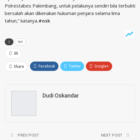
Polrestabes Palembang, untuk pelakunya sendiri bila terbukti
bersalah akan dikenakan hukuman penjara selama lima
tahun,” katanya
.#osk
lari
35
Share
Facebook
Twitter
Google+
ReddIt
WhatsApp
Pinterest
Email
Dudi Oskandar
PREV POST
NEXT POST