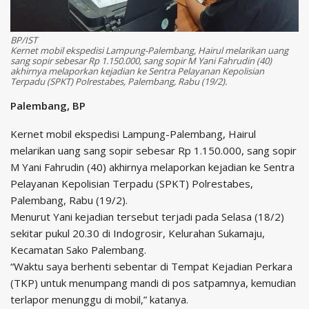
BP/IST
Kernet mobil ekspedisi Lampung-Palembang, Hairul melarikan uang
sang sopir sebesar Rp 1.150.000, sang sopir M Yani Fahrudin (40)
akhirnya melaporkan kejadian ke Sentra Pelayanan Kepolisian
Terpadu (SPKT) Polrestabes, Palembang, Rabu (19/2).
Palembang, BP
Kernet mobil ekspedisi Lampung-Palembang, Hairul
melarikan uang sang sopir sebesar Rp 1.150.000, sang sopir
M Yani Fahrudin (40) akhirnya melaporkan kejadian ke Sentra
Pelayanan Kepolisian Terpadu (SPKT) Polrestabes,
Palembang, Rabu (19/2).
Menurut Yani kejadian tersebut terjadi pada Selasa (18/2)
sekitar pukul 20.30 di Indogrosir, Kelurahan Sukamaju,
Kecamatan Sako Palembang.
“Waktu saya berhenti sebentar di Tempat Kejadian Perkara
(TKP) untuk menumpang mandi di pos satpamnya, kemudian
terlapor menunggu di mobil,” katanya.