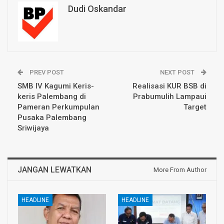
Dudi Oskandar
PREV POST
NEXT POST
SMB IV Kagumi Keris-
Realisasi KUR BSB di
keris Palembang di
Prabumulih Lampaui
Pameran Perkumpulan
Target
Pusaka Palembang
Sriwijaya
JANGAN LEWATKAN
More From Author
HEADLINE
HEADLINE