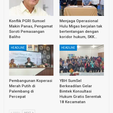
Konflik PGRI Sumsel
Menjaga Operasional
Makin Panas, Pengamat
Hulu Migas berjalan tak
Soroti Pemasangan
bertentangan dengan
Baliho
koridor hukum, SKK…
HEADLINE
HEADLINE
Pembangunan Koperasi
YBH SumSel
Merah Putih di
Berkeadilan Gelar
Palembang di
Bimtek Konsultasi
Percepat
Hukum Gratis Serentak
18 Kecamatan
PREV
NEXT