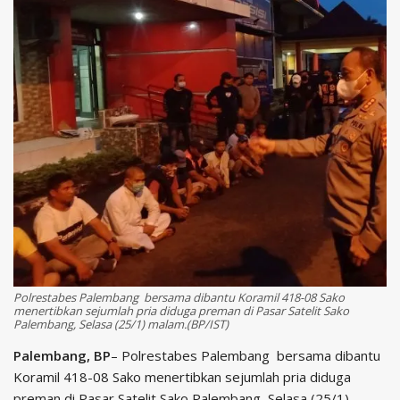
Polrestabes Palembang bersama dibantu Koramil 418-08 Sako
menertibkan sejumlah pria diduga preman di Pasar Satelit Sako
Palembang, Selasa (25/1) malam.(BP/IST)
Palembang, BP
– Polrestabes Palembang bersama dibantu
Koramil 418-08 Sako menertibkan sejumlah pria diduga
preman di Pasar Satelit Sako Palembang, Selasa (25/1)