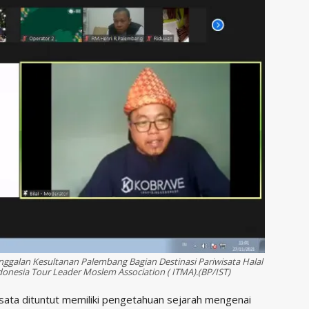
ggalan Kesultanan Palembang Bagian Destinasi Pariwisata Halal
ndonesia Tour Leader Moslem Association ( ITMA).(BP/IST)
ta dituntut memiliki pengetahuan sejarah mengenai