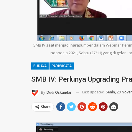
SMB IV saat menjadi narasumber dalam Webinar Pening
Indonesia 2021, Sabtu (27/11) yang di gelar I
BUDAYA
PARIWISATA
SMB IV: Perlunya Upgrading P
Last updated
Senin, 29 Nove
By
Dudi Oskandar
Share