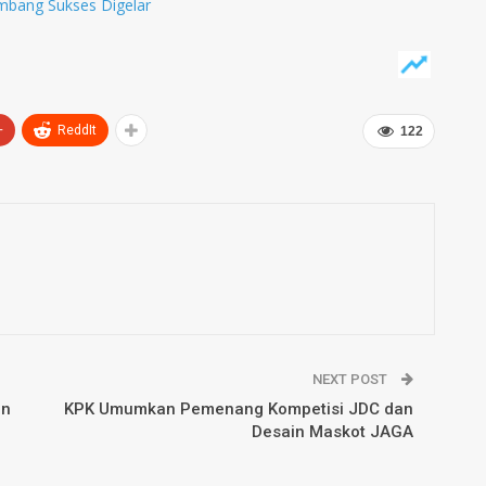
bang Sukses Digelar
+
ReddIt
122
NEXT POST
an
KPK Umumkan Pemenang Kompetisi JDC dan
Desain Maskot JAGA