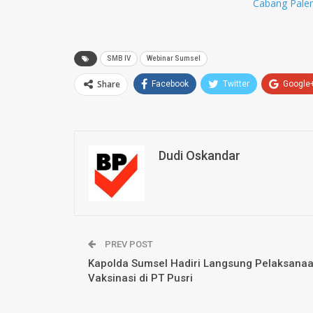
Cabang Palem
SMB IV
Webinar Sumsel
Share
Facebook
Twitter
Google
Dudi Oskandar
PREV POST
Kapolda Sumsel Hadiri Langsung Pelaksana
Vaksinasi di PT Pusri