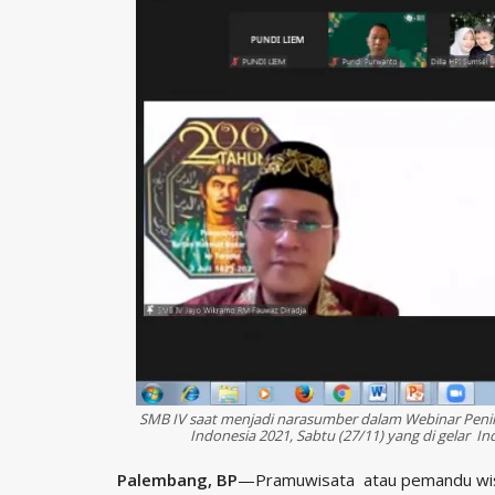
SMB IV saat menjadi narasumber dalam Webinar Penin
Indonesia 2021, Sabtu (27/11) yang di gelar I
Palembang, BP
—Pramuwisata atau pemandu wisa