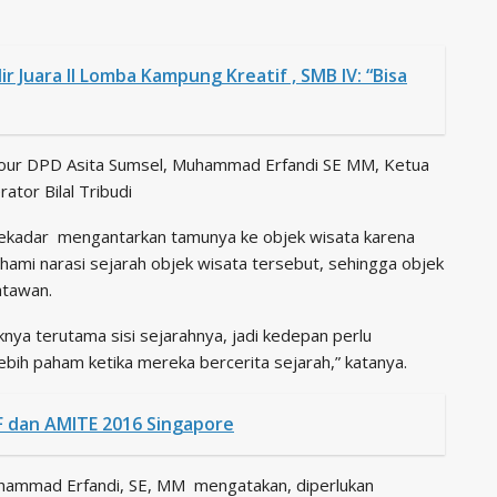
 Juara II Lomba Kampung Kreatif , SMB IV: “Bisa
Tour DPD Asita Sumsel, Muhammad Erfandi SE MM, Ketua
tor Bilal Tribudi
sekadar mengantarkan tamunya ke objek wisata karena
mi narasi sejarah objek wisata tersebut, sehingga objek
atawan.
ya terutama sisi sejarahnya, jadi kedepan perlu
ih paham ketika mereka bercerita sejarah,” katanya.
 dan AMITE 2016 Singapore
hammad Erfandi, SE, MM mengatakan, diperlukan