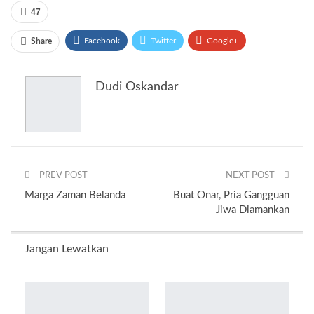
47
Facebook
Twitter
Google+
Share
ReddIt
WhatsApp
Pinterest
Dudi Oskandar
Email
PREV POST
NEXT POST
Marga Zaman Belanda
Buat Onar, Pria Gangguan
Jiwa Diamankan
Jangan Lewatkan