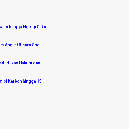
saan hingga Ngirup Cuko…
um Angkat Bicara Soal…
 Kedudukan Hukum dan…
Emisi Karbon hingga 15…