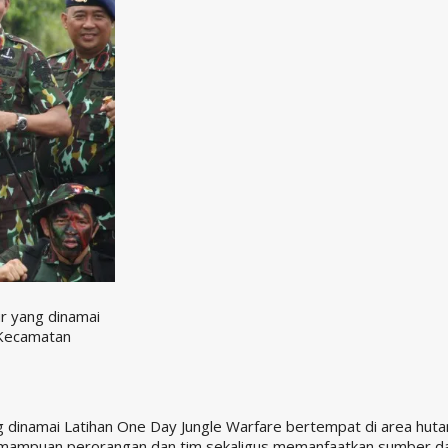
r yang dinamai
 Kecamatan
g dinamai Latihan One Day Jungle Warfare bertempat di area hut
 kemampuan perorangan dan tim sekaligus memanfaatkan sumber d