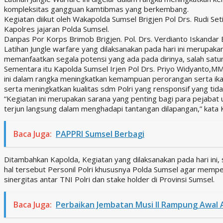
kompleksitas gangguan kamtibmas yang berkembang.
Kegiatan diikut oleh Wakapolda Sumsel Brigjen Pol Drs. Rudi S
Kapolres jajaran Polda Sumsel.
Danpas Por Korps Brimob Brigjen. Pol. Drs. Verdianto Iskanda
Latihan Jungle warfare yang dilaksanakan pada hari ini merupak
memanfaatkan segala potensi yang ada pada dirinya, salah sat
Sementara itu Kapolda Sumsel Irjen Pol Drs. Priyo Widyanto,M
ini dalam rangka meningkatkan kemampuan perorangan serta ik
serta meningkatkan kualitas sdm Polri yang rensponsif yang tid
“Kegiatan ini merupakan sarana yang penting bagi para pejabat
terjun langsung dalam menghadapi tantangan dilapangan,” kata 
Baca Juga:
PAPPRI Sumsel Berbagi
Ditambahkan Kapolda, Kegiatan yang dilaksanakan pada hari ini,
hal tersebut Personil Polri khususnya Polda Sumsel agar mempe
sinergitas antar TNI Polri dan stake holder di Provinsi Sumsel.
Baca Juga:
Perbaikan Jembatan Musi II Rampung Awal A