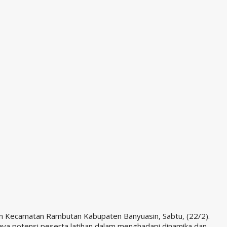
an Kecamatan Rambutan Kabupaten Banyuasin, Sabtu, (22/2).
aya potensi peserta latihan dalam menghadapi dinamika dan