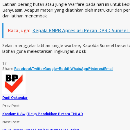
Latihan perang hutan atau Jungle Warfare pada hari ini untuk k
Banyuasin. Adapun materi yang dilatihkan oleh instruktur dari
dan latihan menembak.
Baca Juga:
Kepala BNPB Apresiasi Peran DPRD Sumsel 
Selain menggelar latihan jungle warfare, Kapolda Sumsel bese
latihan guna melestarikan lingkungan
.#osk
17
Share
Facebook
Twitter
Google+
ReddIt
WhatsApp
Pinterest
Email
Dudi Oskandar
Prev Post
Kasdam II Swj Tutup Pendidikan Bintara TNI AD
Next Post