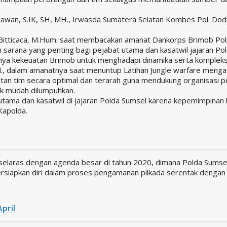
etiawan, S.IK, SH, MH., Irwasda Sumatera Selatan Kombes Pol. Do
r Bitticaca, M.Hum. saat membacakan amanat Dankorps Brimob Po
an sarana yang penting bagi pejabat utama dan kasatwil jajaran P
unya kekeuatan Brimob untuk menghadapi dinamika serta komplek
M., dalam amanatnya saat menuntup Latihan Jungle warfare menga
atan tim secara optimal dan terarah guna mendukung organisasi
ak mudah dilumpuhkan.
 utama dan kasatwil di jajaran Polda Sumsel karena kepemimpinan
Kapolda.
 selaras dengan agenda besar di tahun 2020, dimana Polda Sumsel
rsiapkan diri dalam proses pengamanan pilkada serentak dengan 
pril