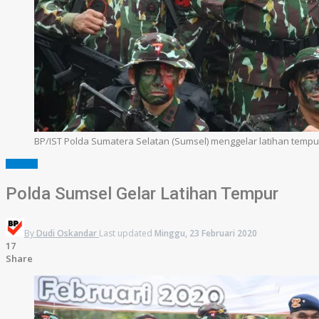
BP/IST Polda Sumatera Selatan (Sumsel) menggelar latihan temp
SUMSEL
Polda Sumsel Gelar Latihan Tempur
By
Dudi Oskandar
Last updated
Minggu, 23 Februari 2020
17
Share