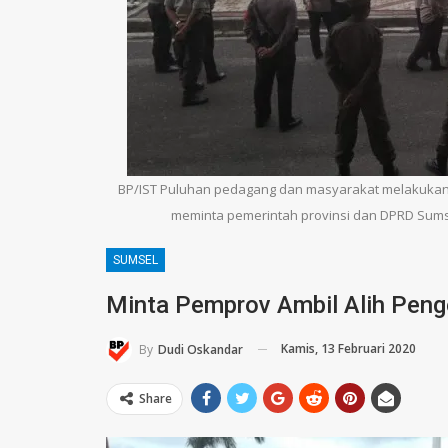
BP/IST Puluhan pedagang dan masyarakat melakukan 
meminta pemerintah provinsi dan DPRD Sumse
SUMSEL
Minta Pemprov Ambil Alih Peng
Kamis, 13 Februari 2020
By
Dudi Oskandar
Share