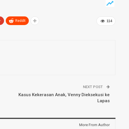
+
ReddIt
114
NEXT POST
Kasus Kekerasan Anak, Venny Dieksekusi ke
Lapas
More From Author