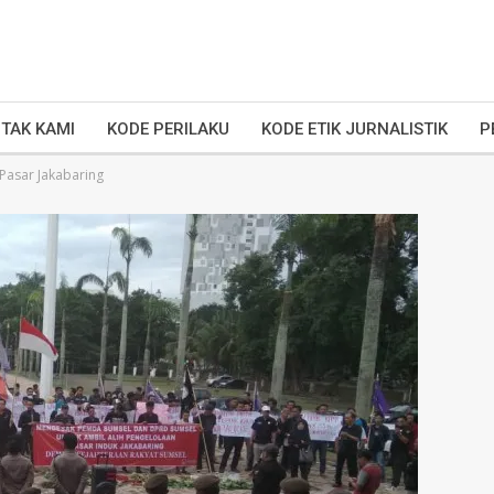
TAK KAMI
KODE PERILAKU
KODE ETIK JURNALISTIK
P
Pasar Jakabaring