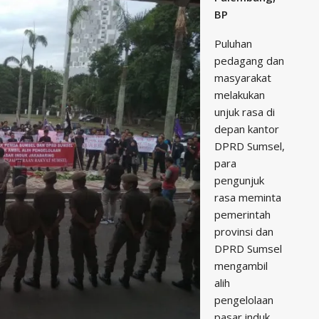
BP
Puluhan
pedagang dan
masyarakat
melakukan
unjuk rasa di
depan kantor
DPRD Sumsel,
para
pengunjuk
rasa meminta
pemerintah
provinsi dan
DPRD Sumsel
mengambil
alih
pengelolaan
pasar induk