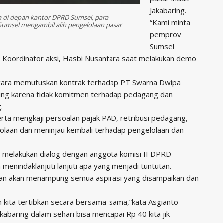
Jakabaring.
 di depan kantor DPRD Sumsel, para
“Kami minta
umsel mengambil alih pengelolaan pasar
pemprov
Sumsel
ta Koordinator aksi, Hasbi Nusantara saat melakukan demo
gara memutuskan kontrak terhadap PT Swarna Dwipa
aring karena tidak komitmen terhadap pedagang dan
.
rta mengkaji persoalan pajak PAD, retribusi pedagang,
laan dan meninjau kembali terhadap pengelolaan dan
a melakukan dialog dengan anggota komisi II DPRD
menindaklanjuti lanjuti apa yang menjadi tuntutan.
kan akan menampung semua aspirasi yang disampaikan dan
an kita tertibkan secara bersama-sama,”kata Asgianto
kabaring dalam sehari bisa mencapai Rp 40 kita jik