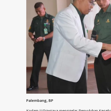
Palembang, BP
Kodam II/Sriwijaya menggelar Penyuluhan Keseh