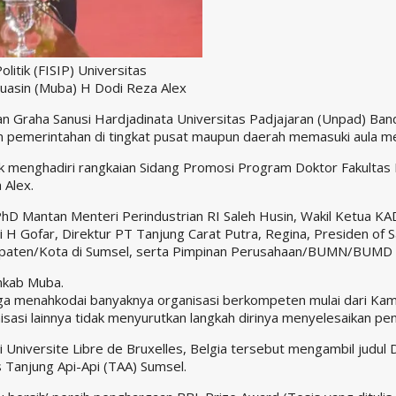
litik (FISIP) Universitas
yuasin (Muba) H Dodi Reza Alex
n Graha Sanusi Hardjadinata Universitas Padjajaran (Unpad) Bandun
on pemerintahan di tingkat pusat maupun daerah memasuki aula 
menghadiri rangkaian Sidang Promosi Program Doktor Fakultas Ilm
 Alex.
hD Mantan Menteri Perindustrian RI Saleh Husin, Wakil Ketua KA
 Gofar, Direktur PT Tanjung Carat Putra, Regina, Presiden of S
bupaten/Kota di Sumsel, serta Pimpinan Perusahaan/BUMN/BUMD 
mkab Muba.
gga menahkodai banyaknya organisasi berkompeten mulai dari Ka
asi lainnya tidak menyurutkan langkah dirinya menyelesaikan pen
 Universite Libre de Bruxelles, Belgia tersebut mengambil judul
Tanjung Api-Api (TAA) Sumsel.