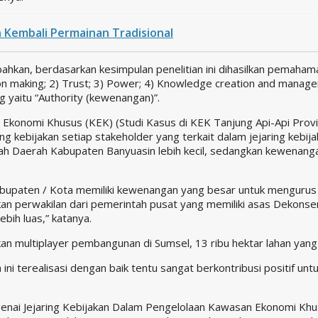
Kembali Permainan Tradisional
kan, berdasarkan kesimpulan penelitian ini dihasilkan pemahaman
sion making; 2) Trust; 3) Power; 4) Knowledge creation and ma
ing yaitu “Authority (kewenangan)”.
n Ekonomi Khusus (KEK) (Studi Kasus di KEK Tanjung Api-Api Provi
ing kebijakan setiap stakeholder yang terkait dalam jejaring kebi
h Daerah Kabupaten Banyuasin lebih kecil, sedangkan kewenanga
bupaten / Kota memiliki kewenangan yang besar untuk mengurus 
n perwakilan dari pemerintah pusat yang memiliki asas Dekonsent
ih luas,” katanya.
 multiplayer pembangunan di Sumsel, 13 ribu hektar lahan yang t
la ini terealisasi dengan baik tentu sangat berkontribusi positif un
enai Jejaring Kebijakan Dalam Pengelolaan Kawasan Ekonomi Khus