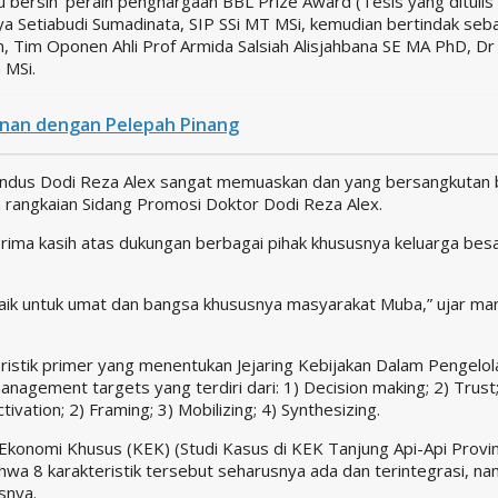
u bersih’ peraih penghargaan BBL Prize Award (Tesis yang dituli
dya Setiabudi Sumadinata, SIP SSi MT MSi, kemudian bertindak se
n, Tim Oponen Ahli Prof Armida Salsiah Alisjahbana SE MA PhD, 
 MSi.
nan dengan Pelepah Pinang
movendus Dodi Reza Alex sangat memuaskan dan yang bersangkuta
 rangkaian Sidang Promosi Doktor Dodi Reza Alex.
ima kasih atas dukungan berbagai pihak khususnya keluarga besar
 baik untuk umat dan bangsa khususnya masyarakat Muba,” ujar 
eristik primer yang menentukan Jejaring Kebijakan Dalam Pengel
 management targets yang terdiri dari: 1) Decision making; 2) Tr
ation; 2) Framing; 3) Mobilizing; 4) Synthesizing.
 Ekonomi Khusus (KEK) (Studi Kasus di KEK Tanjung Api-Api Provi
 8 karakteristik tersebut seharusnya ada dan terintegrasi, namun d
snya.