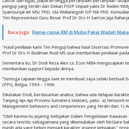
Lancar dan lugas, paparan hingga pertanyaan-pertanyaan ‘disap
penguji yang terdiri dari Dekan FISIP Unpad yakni Dr Raden Wi
Syamsurijal AK MSc PhD, Ida Widianingsih SIP MA PhD. Kemudia
Tim Representasi Guru Besar Prof Dr Drs H Sam’un Jaja Raharja
Baca Juga:
Ramai-ramai RM di Muba Pakai Wadah Maka
“Hasil penilaian kami Tim Penguji bahwa hasil Disertasi Pro
Prof Dr Drs H Budiman Rusli MS usai memberikan penilaian pada
Sementara itu, Dr Dodi Reza Alex Lic Econ MBA mengucapkan ter
memberikan support kepada dirinya.
“Semoga capaian hingga saat ini membuat saya selalu berbuat
(PPI), Belgia, 1994 – 1996.
Dikatakan Dodi, berdasarkan analisa, bahwa ada delapan karakt
Tanjung Api-Api Provinsi Sumatera Selatan), yaitu : a) Network
Management behaviors and competences yang terdiri dari: 1) Activ
“Oleh karena itu Jejaring Kebijakan Dalam Pengelolaan Kawasan
secara teoritis sebagaimana yang dikemukakan oleh McGuire bahwa
masih ada yang belum menjadi karakter jejaring kebijakan,” tega