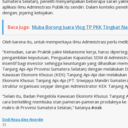
Sumatera Selatan), peneliti menyampaikan beberapa saran yakni
aplikasi Ilmu Administrasi Publik itu sendiri. Dalam konteks penel
dengan; jejaring kebijakan.
Baca Juga:
Muba Borong Juara Vlog TP PKK Tingkat Na
Oleh karena itu, untuk memperkaya Ilmu Administrasi perlu meliba
“Kemudian, saran Praktik yakni Mekanisme kerja, harus diper
pengambilan keputusan, Penguatan Kapasitas SDM di Administrat
insentif bagi investor sehingga keuntungan yang dihasilkan me
Tanjung Api-Api Provinsi Sumatera Selatan) dengan melakukan De
Kawasan Ekonomi Khusus (KEK) Tanjung Api-Api dan melakukan D
Ekonomi Khusus Tanjung Api-Api (PT. Sriwijaya Mandiri Sumater
struktur organisasi sejajar dengan Administrator KEK Tanjung Ap
“Selain itu, Badan Pengelola Kawasan Ekonomi Khusus Tanjung A
cara berkeliling membuka stan pameran-pameran produknya ke 
makro di Provinsi Sumatera Selatan,” katanya.
#osk
Dodi Reza Alex Noerdin
21