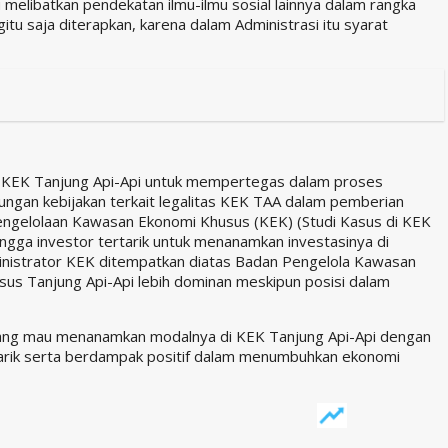
melibatkan pendekatan ilmu-ilmu sosial lainnya dalam rangka
egitu saja diterapkan, karena dalam Administrasi itu syarat
n KEK Tanjung Api-Api untuk mempertegas dalam proses
ungan kebijakan terkait legalitas KEK TAA dalam pemberian
 Pengelolaan Kawasan Ekonomi Khusus (KEK) (Studi Kasus di KEK
ingga investor tertarik untuk menanamkan investasinya di
inistrator KEK ditempatkan diatas Badan Pengelola Kawasan
sus Tanjung Api-Api lebih dominan meskipun posisi dalam
ng yang mau menanamkan modalnya di KEK Tanjung Api-Api dengan
tarik serta berdampak positif dalam menumbuhkan ekonomi