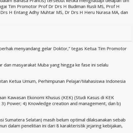
s dalam Bahasa Prancis) tersebut ketika menghadapi delapan tim
bagai Tim Promotor Prof Dr Drs H Budiman Rusli MS, Prof H
Dr Drs H Entang Adhy Muhtar MS, Dr Drs H Heru Nurasa MA, dan
n berhak menyandang gelar Doktor,” tegas Ketua Tim Promotor
 dan masyarakat Muba yang hingga ke fase ini selalu
mantan Ketua Umum, Perhimpunan Pelajar/Mahasiswa Indonesia
olaan Kawasan Ekonomi Khusus (KEK) (Studi Kasus di KEK
ust; 3) Power; 4) Knowledge creation and management, dan b)
nsi Sumatera Selatan) masih belum optimal dilaksanakan sebab
alam penelitian ini dari 8 karakteristik jejaring kebijakan,