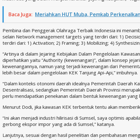
Baca Juga:
Meriahkan HUT Muba, Pemkab Perkenalkan 
Pembina dan Penggerak Olahraga Terbaik Indonesia ini menambah
selain Network management targets yang terdiri dari: 1) Deci
terdiri dari: 1) Activation; 2) Framing; 3) Mobilizing; 4) Synthesiz
“Artinya di dalam Jejaring Kebijakan Dalam Pengelolaan Kawasa
diperhatikan yaitu “Authority (kewenangan)”, dalam konsep jejar
kewenangannya, namun yang terjadi kewenangan dari Pemerinta
lebih besar dalam pengelolaan KEK Tanjung Api-Api,” imbuhnya.
“Dalam konteks otonomi daerah idealnya Pemerintah Daerah Ka
Desentralisasi, sedangkan Pemerintah Daerah Provinsi merupaka
perlu mendapatkan penekanan dalam bentuk kewenangan yang leb
Menurut Dodi, jika kawasan KEK terbentuk tentu akan memberikan
“Ini akan menjadi industri hilirisasi di Sumsel, saya optimis apabi
gerbong ekspor impor yang ada di Sumsel,” katanya.
Lanjutnya, sesuai dengan hasil penelitian dan pembahasan meng