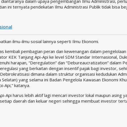
 diantaranya dalam upaya pengembangan Ilmu Administrasi, perlu 
itian ini ternyata pendekatan Ilmu Administrasi Publik tidak bisa b
sional
tkan ilmu-ilmu sosial lainnya seperti Ilmu Ekonomi.
tegas kembali pembagian peran dan kewenangan dalam pengelolaa
or KEK Tanjung Api-Api ke level SDM Standar Internasional, Duk
menuhi harapan, “Deregulation” dan “Debureaucratization” dalam
regulasi yang berkaitan dengan insentif pajak bagi investor, seh
ebirokratisasi dimana dalam struktur organisasi kedudukan Adm
a Selatan) yang selama ini Badan Pengelola Kawasan Ekonomi Khu
i-Api,” katanya.
pi-Api harus lebih aktif lagi mencari investor lokal maupun asi
setiap daerah dan keluar negeri sehingga membuat investor ter