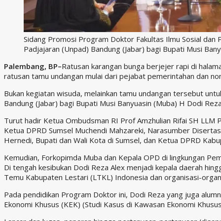
Sidang Promosi Program Doktor Fakultas Ilmu Sosial dan Po
Padjajaran (Unpad) Bandung (Jabar) bagi Bupati Musi Ban
Palembang, BP–
Ratusan karangan bunga berjejer rapi di halama
ratusan tamu undangan mulai dari pejabat pemerintahan dan n
Bukan kegiatan wisuda, melainkan tamu undangan tersebut untuk 
Bandung (Jabar) bagi Bupati Musi Banyuasin (Muba) H Dodi Reza
Turut hadir Ketua Ombudsman RI Prof Amzhulian Rifai SH LLM P
Ketua DPRD Sumsel Muchendi Mahzareki, Narasumber Disertasi H
Hernedi, Bupati dan Wali Kota di Sumsel, dan Ketua DPRD Ka
Kemudian, Forkopimda Muba dan Kepala OPD di lingkungan Pe
Di tengah kesibukan Dodi Reza Alex menjadi kepala daerah hin
Temu Kabupaten Lestari (LTKL) Indonesia dan organisasi-organis
Pada pendidikan Program Doktor ini, Dodi Reza yang juga alumni
Ekonomi Khusus (KEK) (Studi Kasus di Kawasan Ekonomi Khusus 