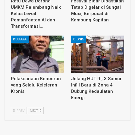
Ratu Dewa Dorong
Festival Bidar Dipastikan
UMKM Palembang Naik
Tetap Digelar di Sungai
Kelas Lewat
Musi, Berpusat di
Pemanfaatan AI dan
Kampung Kapitan
Transformasi…
BUDAYA
BISNIS
Pelaksanaan Kenceran
Jelang HUT RI, 3 Sumur
yang Selalu Keleleran
Infill Baru di Zona 4
Kronis
Dukung Kedaulatan
Energi
PREV
NEXT