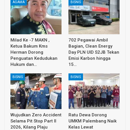
AGAMA
BISNIS
Milad Ke -7 MAKN ,
702 Pegawai Ambil
Ketua Bakum Kms
Bagian, Clean Energy
Herman Dorong
Day PLN UID S2JB Tekan
Penguatan Kedudukan
Emisi Karbon hingga
Hukum dan…
15…
BISNIS
BISNIS
Wujudkan Zero Accident
Ratu Dewa Dorong
Selama Pit Stop Part II
UMKM Palembang Naik
2026, Kilang Plaju
Kelas Lewat