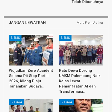
Telah Dibunuhnya
JANGAN LEWATKAN
More From Author
BISNIS
BISNIS
Wujudkan Zero Accident
Ratu Dewa Dorong
Selama Pit Stop Part II
UMKM Palembang Naik
2026, Kilang Plaju
Kelas Lewat
Tanamkan Budaya…
Pemanfaatan AI dan
Transformasi…
BUDAYA
BUDAYA