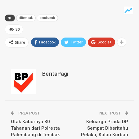
ditembak
pembunuh
30
Share
Facebook
Twitter
Google+
BeritaPagi
PREV POST
NEXT POST
Otak Kaburnya 30
Keluarga Prada DP
Tahanan dari Polresta
Sempat Diberitahu
Palembang di Tembak
Pelaku, Kalau Korban