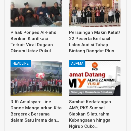
Pihak Ponpes Al-Fahd
Persaingan Makin Ketat!
Berikan Klarifikasi
22 Peserta Berhasil
Terkait Viral Dugaan
Lolos Audisi Tahap I
Oknum Ustaz Pukul…
Bintang Dangdut Plus…
HEADLINE
AGAMA
Riffi Amalsyah: Line
Sambut Kedatangan
Dance Mengajarkan Kita
AMY, PKS Sumsel
Bergerak Bersama
Siapkan Silaturahmi
dalam Satu Irama dan…
Kebangsaan hingga
Ngirup Cuko…