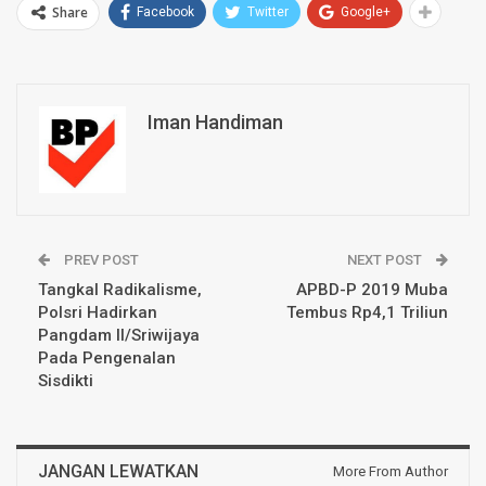
Share
Facebook
Twitter
Google+
Iman Handiman
PREV POST
NEXT POST
Tangkal Radikalisme,
APBD-P 2019 Muba
Polsri Hadirkan
Tembus Rp4,1 Triliun
Pangdam II/Sriwijaya
Pada Pengenalan
Sisdikti
JANGAN LEWATKAN
More From Author