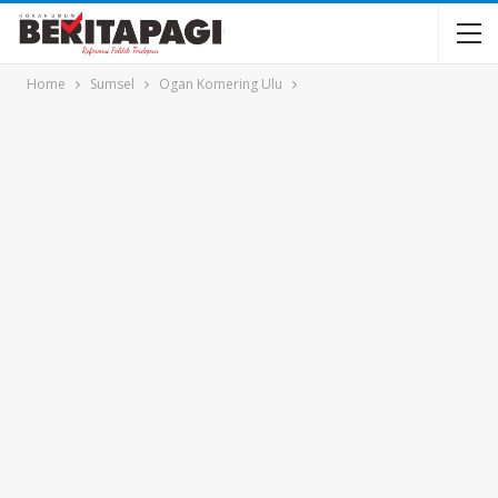
Home
Sumsel
Ogan Komering Ulu