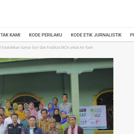
TAK KAMI
KODE PERILAKU
KODE ETIK JURNALISTIK
P
 hadiahkan Sumur bor dan Fasilitas MCK untuk Air Itam