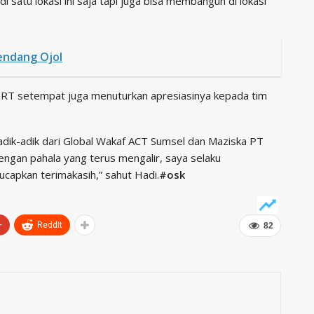
satu lokasi ini saja tapi juga bisa membangun di lokasi
tendang Ojol
 RT setempat juga menuturkan apresiasinya kepada tim
dik-adik dari Global Wakaf ACT Sumsel dan Maziska PT
engan pahala yang terus mengalir, saya selaku
ucapkan terimakasih,” sahut Hadi.
#osk
+
ReddIt
82