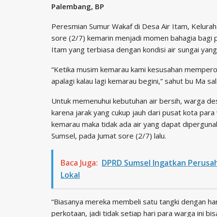
Palembang, BP
Peresmian Sumur Wakaf di Desa Air Itam, Kelura
sore (2/7) kemarin menjadi momen bahagia bagi p
Itam yang terbiasa dengan kondisi air sungai yan
“Ketika musim kemarau kami kesusahan memperoleh
apalagi kalau lagi kemarau begini,” sahut bu Ma s
Untuk memenuhui kebutuhan air bersih, warga desa
karena jarak yang cukup jauh dari pusat kota par
kemarau maka tidak ada air yang dapat diperguna
Sumsel, pada Jumat sore (2/7) lalu.
Baca Juga:
DPRD Sumsel Ingatkan Perusah
Lokal
“Biasanya mereka membeli satu tangki dengan harg
perkotaan, jadi tidak setiap hari para warga ini 